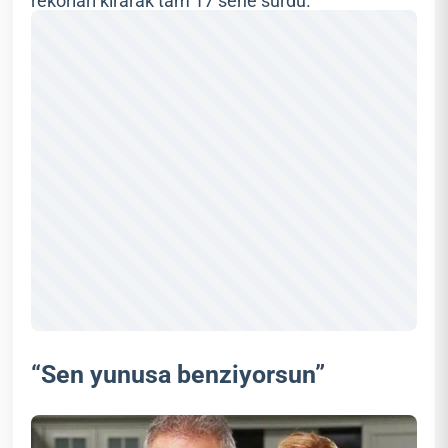
rekorları kırarak tam 17 sene sürdü.
“Sen yunusa benziyorsun”