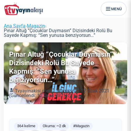
MENÜ
Ana Sayfa
›
Magazin
›
Pınar Altuğ “Çocuklar Duymasın” Dizisindeki Rolü Bu
Sayede Kapmış: “Sen yunusa benziyorsun…”
Pınar Altuğ “Çocuklar Duymasın”
Dizisindeki Rolü Bu Sayede
Kapmış: “Sen yunusa
benziyorsun…”
Tvyayinakisi.com
Magazin
12 Ocak 2021
(Güncellendi: 12 Ocak 2021)
2 dk
364 kelime
Okuma: ~2 dk
#Magazin