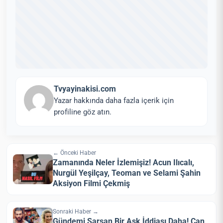
Tvyayinakisi.com
Yazar hakkında daha fazla içerik için
profiline göz atın.
← Önceki Haber
Zamanında Neler İzlemişiz! Acun Ilıcalı,
Nurgül Yeşilçay, Teoman ve Selami Şahin
Aksiyon Filmi Çekmiş
Sonraki Haber →
Gündemi Sarsan Bir Aşk İddiası Daha! Can