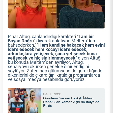
Pınar Altuğ, canlandırdığı karakteri “
Tam bir
Bayan Doğru
” diyerek anlatıyor. Meltem’den
bahsederken,’ “
Hem kendine bakacak hem evini
idare edecek hem kocayı idare edecek,
arkadaşlara yetişecek, şuna yetişecek buna
yetişecek ve hiç sinirlenmeyecek
” diyen Altuğ,
bu konuda Meltem’den ayrılıyor. Altuğ,
senaryoyu okurken genelde sinirlendiğini
söylüyor. Zaten hep gülümsese de gerektiğinde
dikenlerini de çıkardığını katıldığı programlarda
ve sosyal medya hesabında görüyoruz!