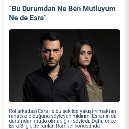
“Bu Durumdan Ne Ben Mutluyum
Ne de Esra”
Rol arkadaşı Esra ile bu şekilde yakıştırılmaktan
rahatsız olduğunu söyleyen Yıldırım, Esra’nın da
durumdan mutlu olmadığını söyledi. Daha önce
Esra Bilgiç de fanları Rambel konusunda