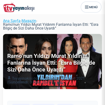
MENÜ
Ana Sayfa
›
Magazin
›
Ramo’nun Yıldızı Murat Yıldırım Fanlarına İsyan Etti: “Esra
Bilgiç de Sizi Daha Önce Uyardı”
Ramo’nun Yıldızı Murat Yıldırım
Fanlarına İsyan Etti: “Esra Bilgiç de
Sizi Daha Önce Uyardı”
Tvyayinakisi.com
Magazin
3 Mart 2021
(Güncellendi: 3 Mart 2021)
3 dk