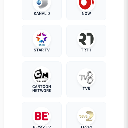
KANAL D
NOW
STAR TV
TRT 1
CARTOON
TV8
NETWORK
BEYAZ TV
TEVE2