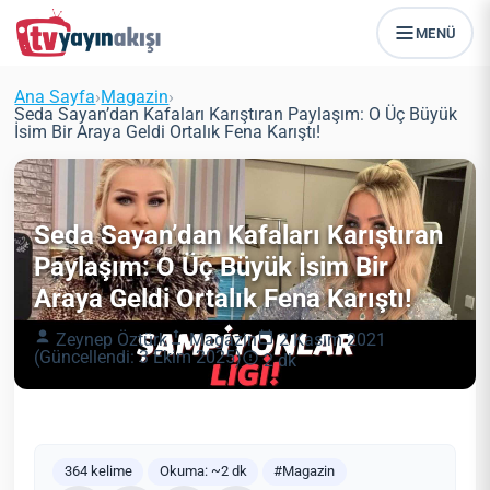
MENÜ
Ana Sayfa
›
Magazin
›
Seda Sayan’dan Kafaları Karıştıran Paylaşım: O Üç Büyük
İsim Bir Araya Geldi Ortalık Fena Karıştı!
Seda Sayan’dan Kafaları Karıştıran
Paylaşım: O Üç Büyük İsim Bir
Araya Geldi Ortalık Fena Karıştı!
Zeynep Öztürk
Magazin
2 Kasım 2021
(Güncellendi: 3 Ekim 2025)
2 dk
364 kelime
Okuma: ~2 dk
#Magazin