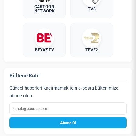
CARTOON
TV8
NETWORK
BEYAZ TV
TEVE2
Bültene Katıl
Güncel haberleri kaçırmamak için e‑posta bültenimize
abone olun.
E‑posta
Abone Ol