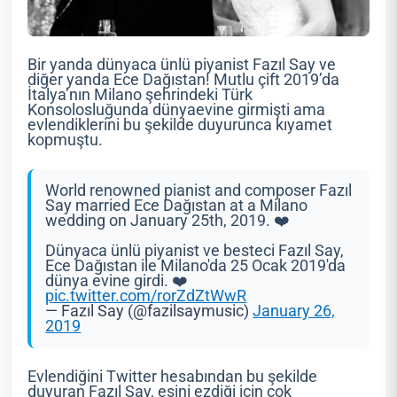
Bir yanda dünyaca ünlü piyanist Fazıl Say ve
diğer yanda Ece Dağıstan! Mutlu çift 2019’da
İtalya’nın Milano şehrindeki Türk
Konsolosluğunda dünyaevine girmişti ama
evlendiklerini bu şekilde duyurunca kıyamet
kopmuştu.
World renowned pianist and composer Fazıl
Say married Ece Dağıstan at a Milano
wedding on January 25th, 2019. ❤️
Dünyaca ünlü piyanist ve besteci Fazıl Say,
Ece Dağıstan ile Milano'da 25 Ocak 2019'da
dünya evine girdi. ❤️
pic.twitter.com/rorZdZtWwR
— Fazıl Say (@fazilsaymusic)
January 26,
2019
Evlendiğini Twitter hesabından bu şekilde
duyuran Fazıl Say, eşini ezdiği için çok