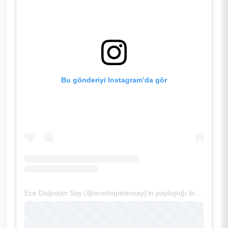
Bu gönderiyi Instagram’da gör
Ece Dağıstan Say (@ecedagistansay)’in paylaştığı bir gönderi