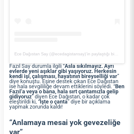
Ece Dağıstan Say (@ecedagistansay)’in paylaştığı bir gönderi
Fazıl Say durumla ilgili “
Asla sıkılmayız. Ayrı
evlerde yeni aşıklar gibi yaşıyoruz. Herkesin
kendi işi, çalışması, hayatının bireyselliği var
”
diye konuştu. Eşine destek çıkan Ece Dağıstan
ise hala sevgililiğe devam ettiklerini söyledi. “
Ben
Fazıl’a veya o bana, hala sırt çantamızla gelip
gidiyoruz
” diyen Ece Dağıstan, o kadar çok
eleştirildi ki, “
İşte o çanta
” diye bir açıklama
yapmak zorunda kaldı!
“Anlamaya mesai yok gevezeliğe
var”