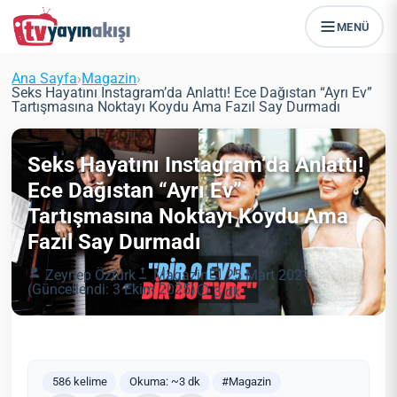
MENÜ
Ana Sayfa
›
Magazin
›
Seks Hayatını Instagram’da Anlattı! Ece Dağıstan “Ayrı Ev”
Tartışmasına Noktayı Koydu ​Ama Fazıl Say Durmadı
Seks Hayatını Instagram’da Anlattı!
Ece Dağıstan “Ayrı Ev”
Tartışmasına Noktayı Koydu ​Ama
Fazıl Say Durmadı
Zeynep Öztürk
Magazin
25 Mart 2021
(Güncellendi: 3 Ekim 2025)
3 dk
586 kelime
Okuma: ~3 dk
#Magazin