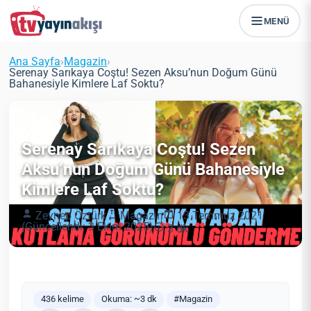
MENÜ
Ana Sayfa
›
Magazin
›
Serenay Sarıkaya Coştu! Sezen Aksu’nun Doğum Günü
Bahanesiyle Kimlere Laf Soktu?
Serenay Sarıkaya Coştu! Sezen
Aksu’nun Doğum Günü Bahanesiyle
Kimlere Laf Soktu?
Zeynep Öztürk
Magazin
13 Temmuz 2021
(Güncellendi: 3 Ekim 2025)
3 dk
436 kelime
Okuma: ~3 dk
#Magazin