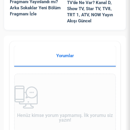
Fragmanı Yayınlandı mı?
TV’de Ne Var? Kanal D,
Arka Sokaklar Yeni Bölüm
Show TV, Star TV, TV8,
Fragmanı İzle
TRT 1, ATV, NOW Yayın
Akışı Güncel
Yorumlar
Henüz kimse yorum yapmamış. İlk yorumu siz
yazın!