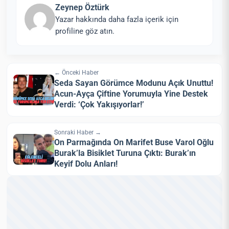
Zeynep Öztürk
Yazar hakkında daha fazla içerik için
profiline göz atın.
← Önceki Haber
Seda Sayan Görümce Modunu Açık Unuttu!
Acun-Ayça Çiftine Yorumuyla Yine Destek
Verdi: ‘Çok Yakışıyorlar!’
Sonraki Haber →
On Parmağında On Marifet Buse Varol Oğlu
Burak’la Bisiklet Turuna Çıktı: Burak’ın
Keyif Dolu Anları!