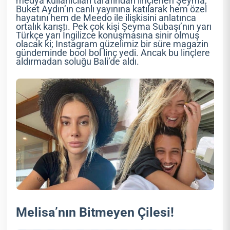
medya kullanıcıları tarafından linçlenen Şeyma;
Buket Aydın’ın canlı yayınına katılarak hem özel
hayatını hem de Meedo ile ilişkisini anlatınca
ortalık karıştı. Pek çok kişi Şeyma Subaşı’nın yarı
Türkçe yarı İngilizce konuşmasına sinir olmuş
olacak ki; Instagram güzelimiz bir süre magazin
gündeminde bool bol linç yedi. Ancak bu linçlere
aldırmadan soluğu Bali’de aldı.
Melisa’nın Bitmeyen Çilesi!