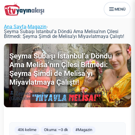
MENÜ
Ana Sayfa
›
Magazin
›
Şeyma Subaşı İstanbul’a Döndü Ama Melisa’nın Çilesi
Bitmedi: Şeyma Şimdi de Melisa’yı Miyavlatmaya Çalıştı!
Şeyma Subaşı İstanbul’a Döndü
Ama Melisa’nın Çilesi Bitmedi:
Şeyma Şimdi de Melisa’yı
Miyavlatmaya Çalıştı!
Zeynep Öztürk
Magazin
28 Nisan 2021
(Güncellendi: 3 Ekim 2025)
3 dk
406 kelime
Okuma: ~3 dk
#Magazin