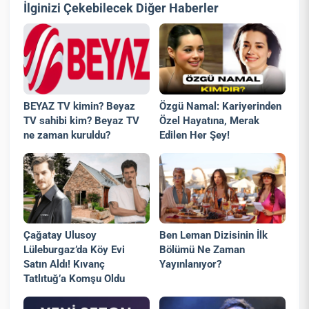
İlginizi Çekebilecek Diğer Haberler
BEYAZ TV kimin? Beyaz
Özgü Namal: Kariyerinden
TV sahibi kim? Beyaz TV
Özel Hayatına, Merak
ne zaman kuruldu?
Edilen Her Şey!
Çağatay Ulusoy
Ben Leman Dizisinin İlk
Lüleburgaz’da Köy Evi
Bölümü Ne Zaman
Satın Aldı! Kıvanç
Yayınlanıyor?
Tatlıtuğ’a Komşu Oldu