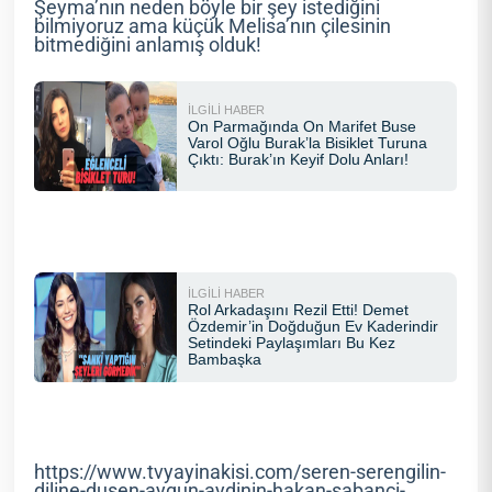
Şeyma’nın neden böyle bir şey istediğini
bilmiyoruz ama küçük Melisa’nın çilesinin
bitmediğini anlamış olduk!
https://www.tvyayinakisi.com/seren-serengilin-
diline-dusen-aygun-aydinin-hakan-sabanci-