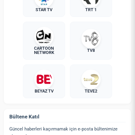
STAR TV
TRT 1
CARTOON
TV8
NETWORK
BEYAZ TV
TEVE2
Bültene Katıl
Güncel haberleri kaçırmamak için e‑posta bültenimize