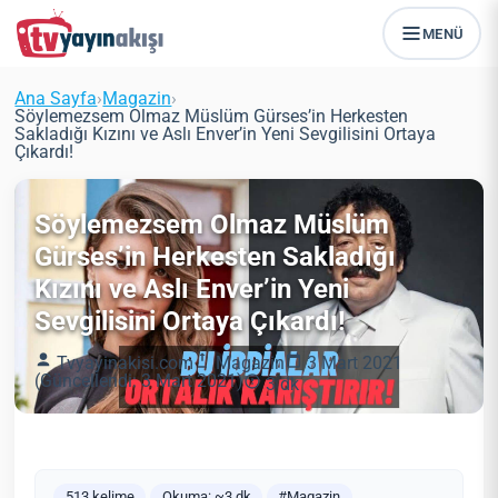
MENÜ
Ana Sayfa
›
Magazin
›
Söylemezsem Olmaz Müslüm Gürses’in Herkesten
Sakladığı Kızını ve Aslı Enver’in Yeni Sevgilisini Ortaya
Çıkardı!
Söylemezsem Olmaz Müslüm
Gürses’in Herkesten Sakladığı
Kızını ve Aslı Enver’in Yeni
Sevgilisini Ortaya Çıkardı!
Tvyayinakisi.com
Magazin
3 Mart 2021
(Güncellendi: 3 Mart 2021)
3 dk
513 kelime
Okuma: ~3 dk
#Magazin