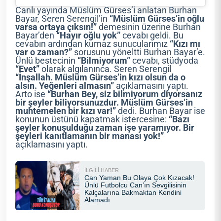
Canlı yayında Müslüm Gürses’i anlatan Burhan
Bayar, Seren Serengil’in
“Müslüm Gürses’in oğlu
varsa ortaya çıksın!”
demesinin üzerine Burhan
Bayar’den
“Hayır oğlu yok”
cevabı geldi. Bu
cevabın ardından kurnaz sunucularımız
“Kızı mı
var o zaman?”
sorusunu yöneltti Burhan Bayar’e.
Ünlü bestecinin
“Bilmiyorum”
cevabı, stüdyoda
“Evet”
olarak algılanınca. Seren Serengil
“İnşallah. Müslüm Gürses’in kızı olsun da o
alsın. Yeğenleri almasın”
açıklamasını yaptı.
Arto ise
“Burhan Bey, siz bilmiyorum diyorsanız
bir şeyler biliyorsunuzdur. Müslüm Gürses’in
muhtemelen bir kızı var!”
dedi. Burhan Bayar ise
konunun üstünü kapatmak istercesine:
“Bazı
şeyler konuşulduğu zaman işe yaramıyor. Bir
şeyleri kanıtlamanın bir manası yok!”
açıklamasını yaptı.