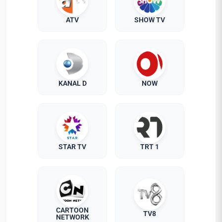
ATV
SHOW TV
KANAL D
NOW
STAR TV
TRT 1
CARTOON
TV8
NETWORK