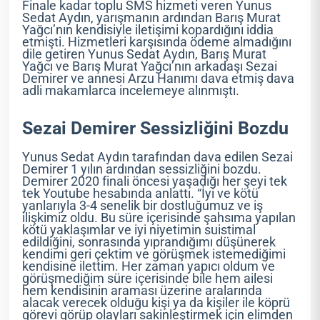
Finale kadar toplu SMS hizmeti veren Yunus
Sedat Aydın, yarışmanın ardından Barış Murat
Yağcı’nın kendisiyle iletişimi kopardığını iddia
etmişti. Hizmetleri karşısında ödeme almadığını
dile getiren Yunus Sedat Aydın, Barış Murat
Yağcı ve Barış Murat Yağcı’nın arkadaşı Sezai
Demirer ve annesi Arzu Hanımı dava etmiş dava
adli makamlarca incelemeye alınmıştı.
Sezai Demirer Sessizliğini Bozdu
Yunus Sedat Aydın tarafından dava edilen Sezai
Demirer 1 yılın ardından sessizliğini bozdu.
Demirer 2020 finali öncesi yaşadığı her şeyi tek
tek Youtube hesabında anlattı. “İyi ve kötü
yanlarıyla 3-4 senelik bir dostluğumuz ve iş
ilişkimiz oldu. Bu süre içerisinde şahsıma yapılan
kötü yaklaşımlar ve iyi niyetimin suistimal
edildiğini, sonrasında yıprandığımı düşünerek
kendimi geri çektim ve görüşmek istemediğimi
kendisine ilettim. Her zaman yapıcı oldum ve
görüşmediğim süre içerisinde bile hem ailesi
hem kendisinin araması üzerine aralarında
alacak verecek olduğu kişi ya da kişiler ile köprü
görevi görüp olayları sakinleştirmek için elimden