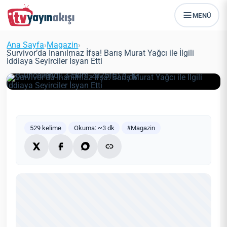
MENÜ
Survivor’da İnanılmaz İfşa! Barış
Murat Yağcı ile İlgili İddiaya
Ana Sayfa
›
Magazin
›
Seyirciler İsyan Etti
Survivor’da İnanılmaz İfşa! Barış Murat Yağcı ile İlgili
İddiaya Seyirciler İsyan Etti
Zeynep Öztürk
Magazin
29 Mayıs 2021
(Güncellendi: 3 Ekim 2025)
3 dk
529 kelime
Okuma: ~3 dk
#Magazin