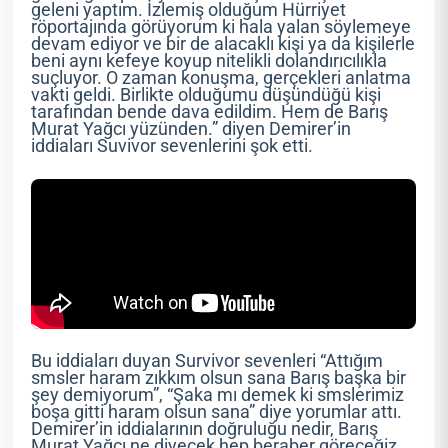
geleni yaptım. İzlemiş olduğum Hürriyet
röportajında görüyorum ki hala yalan söylemeye
devam ediyor ve bir de alacaklı kişi ya da kişilerle
beni aynı kefeye koyup nitelikli dolandırıcılıkla
suçluyor. O zaman konuşma, gerçekleri anlatma
vakti geldi. Birlikte olduğumu düşündüğü kişi
tarafından bende dava edildim. Hem de Barış
Murat Yağcı yüzünden.” diyen Demirer’in
iddiaları Suvivor sevenlerini şok etti.
Bu iddiaları duyan Survivor sevenleri “Attığım
smsler haram zıkkım olsun sana Barış başka bir
şey demiyorum”, “Şaka mı demek ki smslerimiz
boşa gitti haram olsun sana” diye yorumlar attı.
Demirer’in iddialarının doğruluğu nedir, Barış
Murat Yağcı ne diyecek hep beraber göreceğiz.