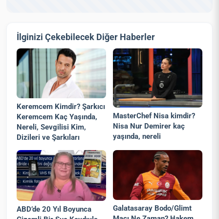
İlginizi Çekebilecek Diğer Haberler
Keremcem Kimdir? Şarkıcı
MasterChef Nisa kimdir?
Keremcem Kaç Yaşında,
Nisa Nur Demirer kaç
Nereli, Sevgilisi Kim,
yaşında, nereli
Dizileri ve Şarkıları
Galatasaray Bodo/Glimt
ABD’de 20 Yıl Boyunca
Maçı Ne Zaman? Hakem