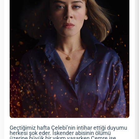
Geçtiğimiz hafta Çelebi’nin intihar ettiği duyumu
herkesi şok eder. İskender abisinin ölümü
üzerine büyük bir yıkım yaşarken Cemre ise