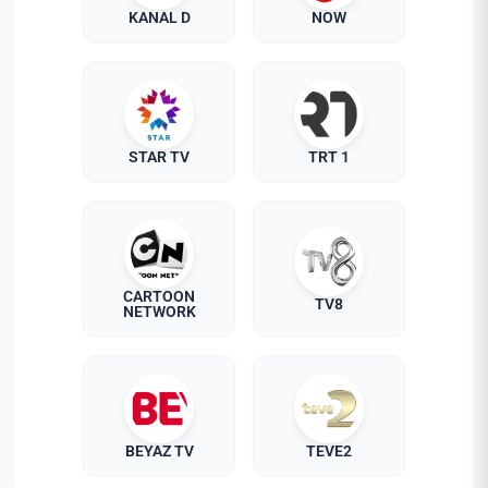
KANAL D
NOW
STAR TV
TRT 1
CARTOON
TV8
NETWORK
BEYAZ TV
TEVE2