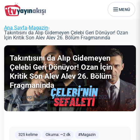
MENÜ
Ana Sayfa
›
Magazin
›
Takıntısını da Alıp Gidemeyen Çelebi Geri Dönüyor! Ozan
İçin Kritik Son Alev Alev 26. Bölüm Fragmanında
Takıntısını da Alıp Gidemeyen
Çelebi Geri Dönüyor! Ozan İçin
Kritik Son Alev Alev 26. Bölüm
Fragmanında
Zeynep Öztürk
Magazin
4 Mayıs 2021
(Güncellendi: 3 Ekim 2025)
2 dk
325 kelime
Okuma: ~2 dk
#Magazin