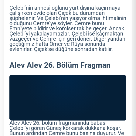
Çelebi’nin annesi oğlunu yurt dışına kaçırmaya
çalışırken evde olan Çiçek bu durumdan
şüphelenir. Ve Çelebi’nin yaşıyor olma ihtimalinin
olduğunu Cemre’ye söyler. Cemre bunu
Emniyete bildirir ve komiser takibe geçer. Ancak
Çelebi’yi yakalayamazlar. Çelebi ise kaçmaktan
vazgeçer ve Cemre için geri döner. Diğer yandan
geçtiğimiz hafta Ömer ve Rüya sonunda
evlenirler. Çiçek’se düğüne sonradan katılır.
Alev Alev 26. Bölüm Fragman
Alev Alev 26. bölüm fragmanında babası
Çelebi’yi gören Güneş korkarak dükkana koşar.
Bunun ardından Cemre bunu basına duyurur. Ve