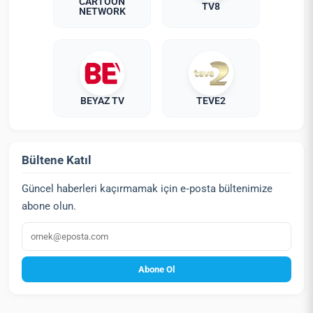
CARTOON
TV8
NETWORK
BEYAZ TV
TEVE2
Bültene Katıl
Güncel haberleri kaçırmamak için e‑posta bültenimize
abone olun.
E‑posta
Abone Ol