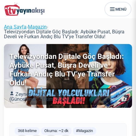
MENÜ
Ana Sayfa
›
Magazin
›
Televizyondan Dijitale Göç Başladı: Aybüke Pusat, Büşra
Develi ve Furkan Andıç Blu TV’ye Transfer Oldu!
Televizyondan Dijitale Göç Başladı:
Aybüke Pusat, Büşra Develi ve
Furkan Andıç Blu TV’ye Transfer
Oldu!
Zeynep Öztürk
Magazin
4 Mayıs 2021
(Güncellendi: 3 Ekim 2025)
2 dk
368 kelime
Okuma: ~2 dk
#Magazin