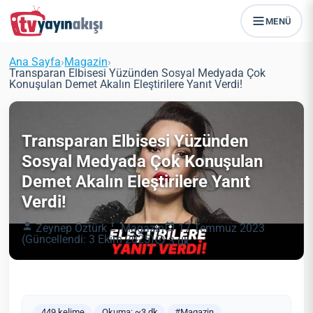
MENÜ
Ana Sayfa
›
Magazin
›
Transparan Elbisesi Yüzünden Sosyal Medyada Çok
Konuşulan Demet Akalın Eleştirilere Yanıt Verdi!
Transparan Elbisesi Yüzünden
Sosyal Medyada Çok Konuşulan
Demet Akalın Eleştirilere Yanıt
Verdi!
Zeynep Öztürk
Magazin
17 Temmuz 2023
(Güncellendi: 3 Ekim 2025)
3 dk
449 kelime
Okuma: ~3 dk
#Magazin