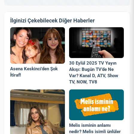
İlginizi Çekebilecek Diğer Haberler
30 Eylül 2025 TV Yayın
Asena Keskinci’den Şok
Akışı: Bugün TV’de Ne
İtiraf!
Var? Kanal D, ATV, Show
TV, NOW, TV8
Melis isminin anlamı
nedir? Melis isimli ünlüler