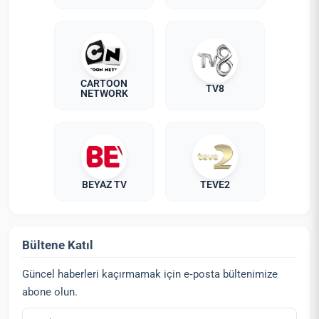
CARTOON
TV8
NETWORK
BEYAZ TV
TEVE2
Bültene Katıl
Güncel haberleri kaçırmamak için e‑posta bültenimize
abone olun.
E‑posta