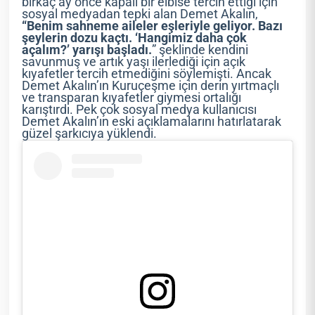
birkaç ay önce kapalı bir elbise tercih ettiği için
sosyal medyadan tepki alan Demet Akalın,
“Benim sahneme aileler eşleriyle geliyor.
Bazı
şeylerin dozu kaçtı. ‘Hangimiz daha çok
açalım?’ yarışı başladı.
” şeklinde kendini
savunmuş ve artık yaşı ilerlediği için açık
kıyafetler tercih etmediğini söylemişti. Ancak
Demet Akalın’ın Kuruçeşme için derin yırtmaçlı
ve transparan kıyafetler giymesi ortalığı
karıştırdı. Pek çok sosyal medya kullanıcısı
Demet Akalın’ın eski açıklamalarını hatırlatarak
güzel şarkıcıya yüklendi.