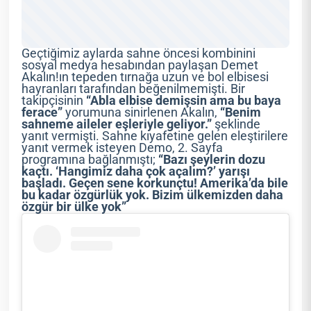
Geçtiğimiz aylarda sahne öncesi kombinini
sosyal medya hesabından paylaşan Demet
Akalın!ın tepeden tırnağa uzun ve bol elbisesi
hayranları tarafından beğenilmemişti. Bir
takipçisinin
“Abla elbise demişsin ama bu baya
ferace”
yorumuna sinirlenen Akalın,
“Benim
sahneme aileler eşleriyle geliyor.”
şeklinde
yanıt vermişti. Sahne kıyafetine gelen eleştirilere
yanıt vermek isteyen Demo, 2. Sayfa
programına bağlanmıştı;
“Bazı şeylerin dozu
kaçtı. ‘Hangimiz daha çok açalım?’ yarışı
başladı. Geçen sene korkunçtu! Amerika’da bile
bu kadar özgürlük yok. Bizim ülkemizden daha
özgür bir ülke yok”