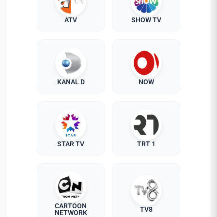
ATV
SHOW TV
KANAL D
NOW
STAR TV
TRT 1
CARTOON
TV8
NETWORK