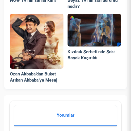
NOW TV’nin sahibi kim?
Beyaz TV’nin son durumu
nedir?
Kızılcık Şerbeti’nde Şok:
Başak Kaçırıldı
Ozan Akbaba’dan Buket
Arıkan Akbaba’ya Mesaj
Yorumlar