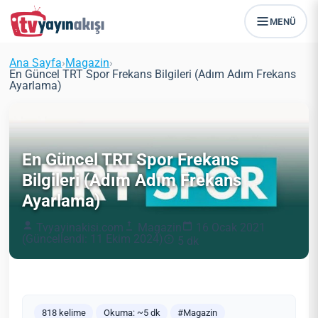
MENÜ
Ana Sayfa
›
Magazin
›
En Güncel TRT Spor Frekans Bilgileri (Adım Adım Frekans
Ayarlama)
En Güncel TRT Spor Frekans
Bilgileri (Adım Adım Frekans
Ayarlama)
Tvyayinakisi.com
Magazin
16 Ocak 2021
(Güncellendi: 11 Ekim 2024)
5 dk
818 kelime
Okuma: ~5 dk
#Magazin