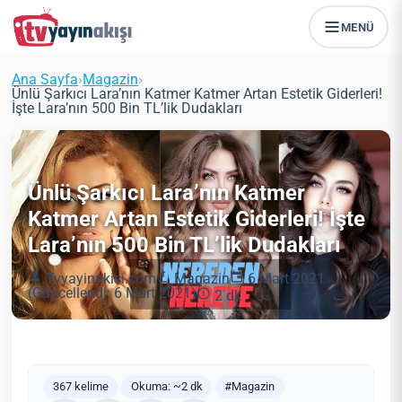
MENÜ
Ana Sayfa
›
Magazin
›
Ünlü Şarkıcı Lara’nın Katmer Katmer Artan Estetik Giderleri!
İşte Lara’nın 500 Bin TL’lik Dudakları
Ünlü Şarkıcı Lara’nın Katmer
Katmer Artan Estetik Giderleri! İşte
Lara’nın 500 Bin TL’lik Dudakları
Tvyayinakisi.com
Magazin
6 Mart 2021
(Güncellendi: 6 Mart 2021)
2 dk
367 kelime
Okuma: ~2 dk
#Magazin