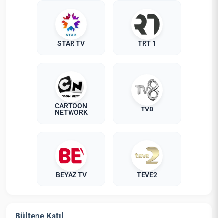
STAR TV
TRT 1
CARTOON
TV8
NETWORK
BEYAZ TV
TEVE2
Bültene Katıl