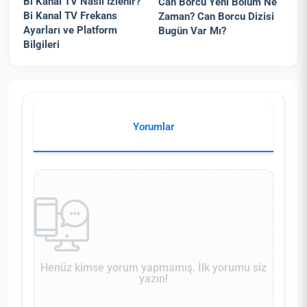
Bi Kanal TV Nasıl İzlenir?
Can Borcu Yeni Bölüm Ne
Bi Kanal TV Frekans
Zaman? Can Borcu Dizisi
Ayarları ve Platform
Bugün Var Mı?
Bilgileri
Yorumlar
Henüz kimse yorum yapmamış. İlk yorumu siz
yazın!