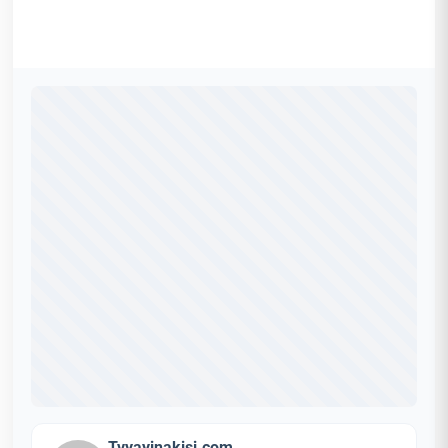
Tvyayinakisi.com