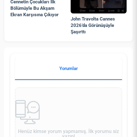
Cennetin Çocukları İlk
Bölümüyle Bu Akşam
Ekran Karşısına Çıkıyor
John Travolta Cannes
2026’da Görünüşüyle
Şaşırttı
Yorumlar
Henüz kimse yorum yapmamış. İlk yorumu siz
yazın!