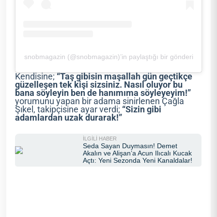
snobmagazin (@snobmagazin)’in paylaştığı bir gönderi
Kendisine;
“Taş gibisin maşallah gün geçtikçe
güzelleşen tek kişi sizsiniz. Nasıl oluyor bu
bana söyleyin ben de hanımıma söyleyeyim!”
yorumunu yapan bir adama sinirlenen Çağla
Şıkel, takipçisine ayar verdi;
“Sizin gibi
adamlardan uzak durarak!”