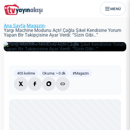
Yargı Machine Modunu Açtı! Çağla
MENÜ
Şıkel Kendisine Yorum Yapan Bir
Takipçisine Ayar Verdi: “Sizin
Ana Sayfa
›
Magazin
›
Gibi…”
Yargı Machine Modunu Açtı! Çağla Şıkel Kendisine Yorum
Yapan Bir Takipçisine Ayar Verdi: “Sizin Gibi…”
Zeynep Öztürk
Magazin
31 Mayıs 2021
(Güncellendi: 3 Ekim 2025)
3 dk
405 kelime
Okuma: ~3 dk
#Magazin