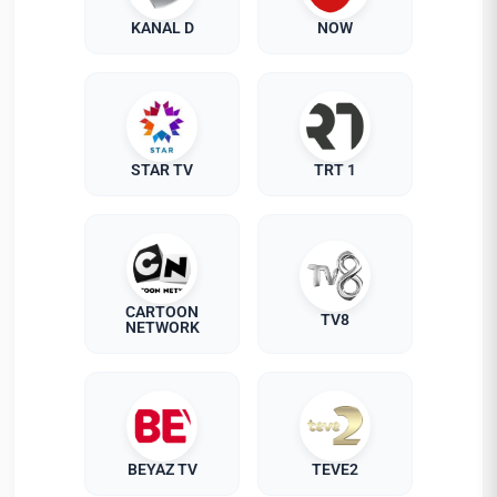
KANAL D
NOW
STAR TV
TRT 1
CARTOON
TV8
NETWORK
BEYAZ TV
TEVE2