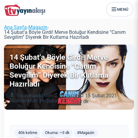
MENÜ
Ana Sayfa
›
Magazin
›
14 Şubat’a Böyle Girdi! Merve Boluğur Kendisine “Canım
Sevgilim” Diyerek Bir Kutlama Hazırladı
14 Şubat’a Böyle Girdi! Merve
Boluğur Kendisine “Canım
Sevgilim” Diyerek Bir Kutlama
Hazırladı
Tvyayinakisi.com
Magazin
15 Şubat 2021
(Güncellendi: 16 Şubat 2021)
3 dk
406 kelime
Okuma: ~3 dk
#Magazin