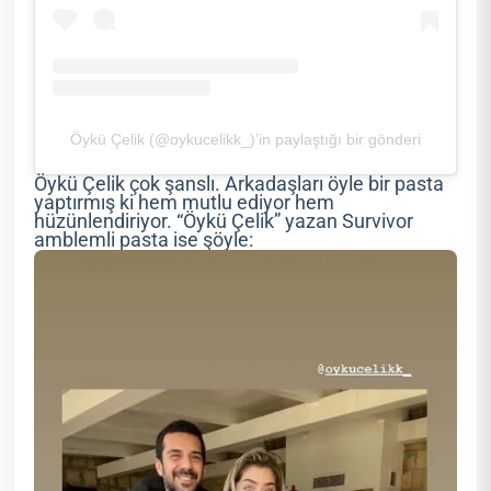
Öykü Çelik (@oykucelikk_)’in paylaştığı bir gönderi
Öykü Çelik çok şanslı. Arkadaşları öyle bir pasta
yaptırmış ki hem mutlu ediyor hem
hüzünlendiriyor. “Öykü Çelik” yazan Survivor
amblemli pasta ise şöyle: