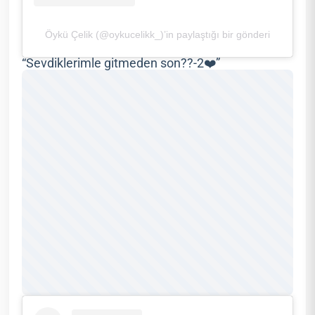
Öykü Çelik (@oykucelikk_)’in paylaştığı bir gönderi
“Sevdiklerimle gitmeden son??-2❤️”