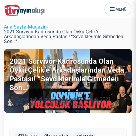
MENÜ
Ana Sayfa
›
Magazin
›
2021 Survivor Kadrosunda Olan Öykü Çelik’e
Arkadaşlarından Veda Pastası! “Sevdiklerimle Gitmeden
Son…”
2021 Survivor Kadrosunda Olan
Öykü Çelik’e Arkadaşlarından Veda
Pastası! “Sevdiklerimle Gitmeden
Son…”
Tvyayinakisi.com
Magazin
2 Ocak 2021
(Güncellendi: 2 Ocak 2021)
3 dk
422 kelime
Okuma: ~3 dk
#Magazin