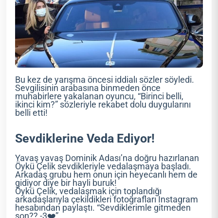
Bu kez de yarışma öncesi iddialı sözler söyledi.
Sevgilisinin arabasına binmeden önce
muhabirlere yakalanan oyuncu, “Birinci belli,
ikinci kim?” sözleriyle rekabet dolu duygularını
belli etti!
Sevdiklerine Veda Ediyor!
Yavaş yavaş Dominik Adası’na doğru hazırlanan
Öykü Çelik sevdikleriyle vedalaşmaya başladı.
Arkadaş grubu hem onun için heyecanlı hem de
gidiyor diye bir hayli buruk!
Öykü Çelik, vedalaşmak için toplandığı
arkadaşlarıyla çekildikleri fotoğrafları Instagram
hesabından paylaştı. “Sevdiklerimle gitmeden
son?? -3❤️”