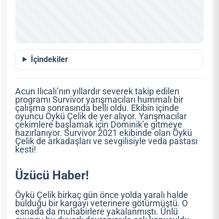
İçindekiler
Acun Ilıcalı’nın yıllardır severek takip edilen
programı Survivor yarışmacıları hummalı bir
çalışma sonrasında belli oldu. Ekibin içinde
oyuncu Öykü Çelik de yer alıyor. Yarışmacılar
çekimlere başlamak için Dominik’e gitmeye
hazırlanıyor. Survivor 2021 ekibinde olan Öykü
Çelik de arkadaşları ve sevgilisiyle veda pastası
kesti!
Üzücü Haber!
Öykü Çelik birkaç gün önce yolda yaralı halde
bulduğu bir kargayı veterinere götürmüştü. O
esnada da muhabirlere yakalanmıştı. Ünlü