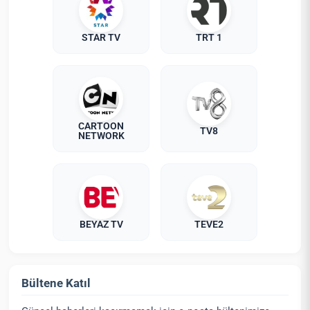
STAR TV
TRT 1
CARTOON
TV8
NETWORK
BEYAZ TV
TEVE2
Bültene Katıl