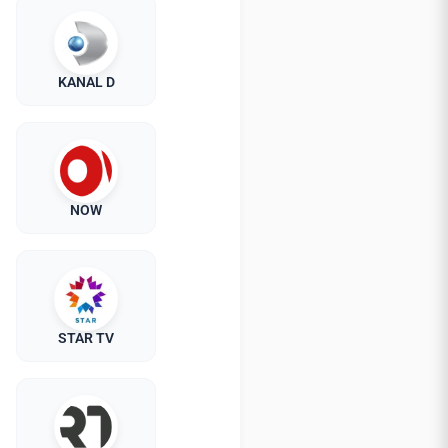
KANAL D
NOW
STAR TV