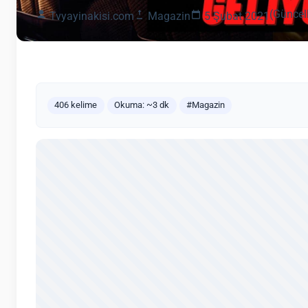
(Güncel
Tvyayinakisi.com
Magazin
5 Şubat 2021
406 kelime
Okuma: ~3 dk
#Magazin