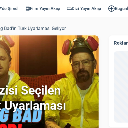
'de Şimdi
Film Yayın Akışı
Dizi Yayın Akışı
Bugün
ing Bad’in Türk Uyarlaması Geliyor
Rekla
zisi Seçilen
k Uyarlaması