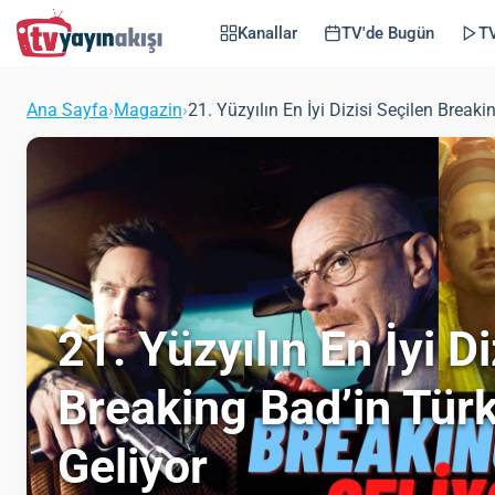
Kanallar
TV'de Bugün
TV
Ana Sayfa
›
Magazin
›
21. Yüzyılın En İyi Dizisi Seçilen Break
21. Yüzyılın En İyi Di
Breaking Bad’in Tür
Geliyor