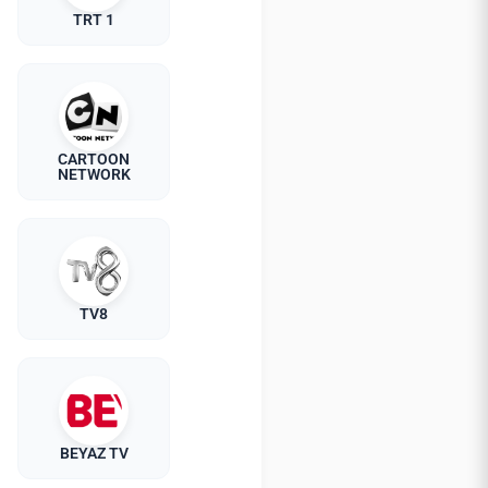
TRT 1
CARTOON
NETWORK
TV8
BEYAZ TV