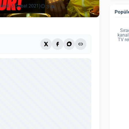
lendi: 5 Şubat 2021)
3 dk
Popüle
Sıra
kanal
TV re