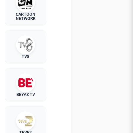
CARTOON
NETWORK
TV8
BEYAZ TV
TEVE2