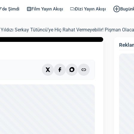
t Vermeyebilir!
'de Şimdi
Film Yayın Akışı
Dizi Yayın Akışı
Bugün
 Yıldızı Serkay Tütüncü’ye Hiç Rahat Vermeyebilir! Pişman Olac
lendi: 3 Ekim 2025)
2 dk
Rekla