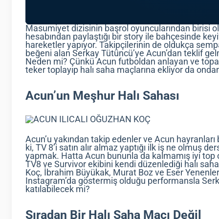
Masumiyet dizisinin başrol oyuncularından birisi
hesabından paylaştığı bir story ile bahçesinde keyifl
hareketler yapıyor. Takipçilerinin de oldukça sempa
beğeni alan Serkay Tütüncü’ye Acun’dan teklif gel
Neden mi? Çünkü Acun futboldan anlayan ve topa 
teker toplayıp halı saha maçlarına ekliyor da onda
Acun’un Meşhur Halı Sahası
Acun’u yakından takip edenler ve Acun hayranları bi
ki, TV 8’i satın alır almaz yaptığı ilk iş ne olmuş de
yapmak. Hatta Acun bununla da kalmamış iyi top 
TV8 ve Survivor ekibini kendi düzenlediği halı sah
Koç, İbrahim Büyükak, Murat Boz ve Eser Yenenler 
Instagram’da göstermiş olduğu performansla Serka
katılabilecek mi?
Sıradan Bir Halı Saha Maçı Değil