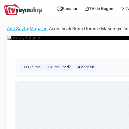
Tütüncü’ye Hiç Raha
Kanallar
TV'de Bugün
TV
Pişman Olacak mı?
Ana Sayfa
›
Magazin
›
Acun Ilıcalı Bunu Görürse Masumiyet’in
(Güncel
Zeynep Öztürk
Magazin
16 Haziran 2021
390 kelime
Okuma: ~2 dk
#Magazin