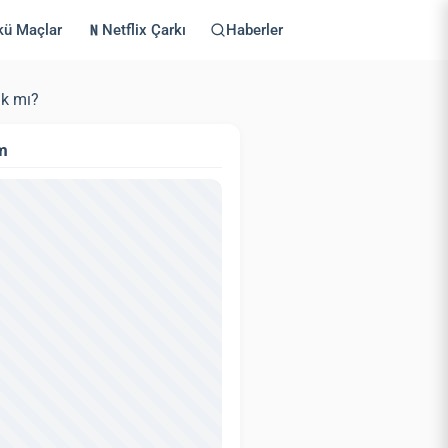
kü Maçlar
Netflix Çarkı
Haberler
ak mı?
m