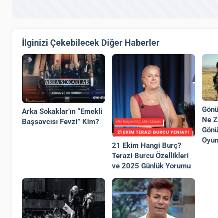
İlginizi Çekebilecek Diğer Haberler
Gönü
Arka Sokaklar’ın “Emekli
Ne Z
Başsavcısı Fevzi” Kim?
Gönü
Oyun
21 Ekim Hangi Burç?
Terazi Burcu Özellikleri
ve 2025 Günlük Yorumu