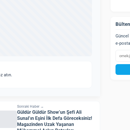
Bülten
Güncel 
e‑posta
E‑post
z atın.
Sonraki Haber →
Güldür Güldür Show’un Şefi Ali
Sunal’ın Eşini İlk Defa Göreceksiniz!
Magazinden Uzak Yaşanan