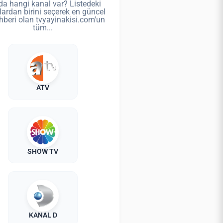
da hangi kanal var? Listedeki
lardan birini seçerek en güncel
hberi olan tvyayinakisi.com'un
tüm...
ATV
SHOW TV
KANAL D