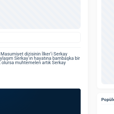
asumiyet dizisinin İlker’i Serkay
aylaşım Serkay’ın hayatına bambaşka bir
cek olursa muhtemelen artık Serkay
Popüle