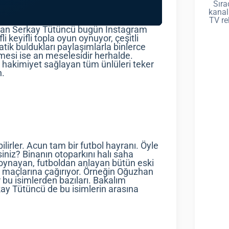
Sıra
kanal
TV re
 olan Serkay Tütüncü bugün Instagram
i keyifli topla oyun oynuyor, çeşitli
tik buldukları paylaşımlarla binlerce
mesi ise an meselesidir herhalde.
hakimiyet sağlayan tüm ünlüleri teker
n.
lirler. Acun tam bir futbol hayranı. Öyle
rsiniz? Binanın otoparkını halı saha
oynayan, futboldan anlayan bütün eski
a maçlarına çağırıyor. Örneğin Oğuzhan
bu isimlerden bazıları. Bakalım
y Tütüncü de bu isimlerin arasına