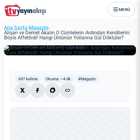
Alişan ve Demet Akalın O
MENÜ
Cümlelerin Ardından Kendilerini
Böyle Affettirdi! Hangi Ünlünün
Ana Sayfa
›
Magazin
›
Yollarına Gül Döktüler?
Alişan ve Demet Akalın O Cümlelerin Ardından Kendilerini
Böyle Affettirdi! Hangi Ünlünün Yollarına Gül Döktüler?
Zeynep Öztürk
Magazin
28 Mayıs 2021
(Güncellendi: 3 Ekim 2025)
4 dk
697 kelime
Okuma: ~4 dk
#Magazin