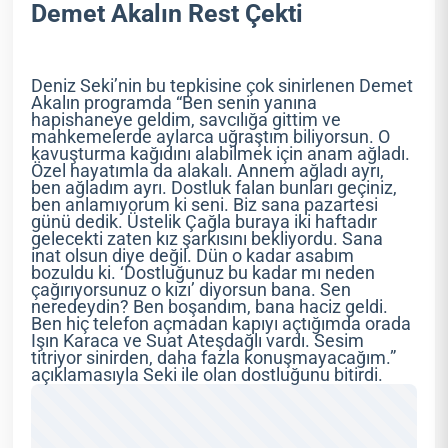
Demet Akalın Rest Çekti
Deniz Seki’nin bu tepkisine çok sinirlenen Demet
Akalın programda “Ben senin yanına
hapishaneye geldim, savcılığa gittim ve
mahkemelerde aylarca uğraştım biliyorsun. O
kavuşturma kağıdını alabilmek için anam ağladı.
Özel hayatımla da alakalı. Annem ağladı ayrı,
ben ağladım ayrı. Dostluk falan bunları geçiniz,
ben anlamıyorum ki seni. Biz sana pazartesi
günü dedik. Üstelik Çağla buraya iki haftadır
gelecekti zaten kız şarkısını bekliyordu. Sana
inat olsun diye değil. Dün o kadar asabım
bozuldu ki. ‘Dostluğunuz bu kadar mı neden
çağırıyorsunuz o kızı’ diyorsun bana. Sen
neredeydin? Ben boşandım, bana haciz geldi.
Ben hiç telefon açmadan kapıyı açtığımda orada
Işın Karaca ve Suat Ateşdağlı vardı. Sesim
titriyor sinirden, daha fazla konuşmayacağım.”
açıklamasıyla Seki ile olan dostluğunu bitirdi.