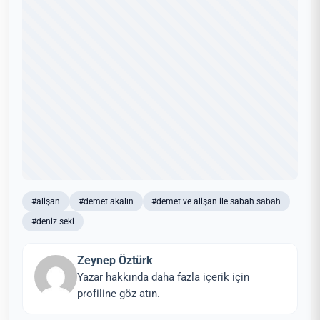
#alişan
#demet akalın
#demet ve alişan ile sabah sabah
#deniz seki
Zeynep Öztürk
Yazar hakkında daha fazla içerik için
profiline göz atın.