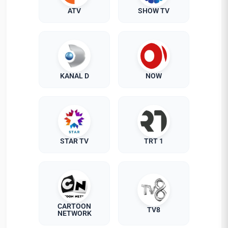
ATV
SHOW TV
KANAL D
NOW
STAR TV
TRT 1
CARTOON
TV8
NETWORK