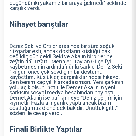
bugündür iki yakamız bir araya gelmedi” şeklinde
karşılık verdi.
Nihayet barıştılar
Deniz Seki ve Ortiler arasında bir süre soğuk
rüzgarlar esti, ancak dostların küslüğü baki
değildir; gün geldi Seki ve Akalın birbirlerine
zeytin dalı uzattı. Menajeri Taylan Güçeli’yi
kaybetmesinin ardından ünlü şarkıcı Deniz Seki
“iki gün önce çok sevdiğim bir dostumu
kaybettim. Küslükler, dargınlıklar hepsi hikaye.
Sen benim kaç yıllık arkadaşımsın. Yeni şarkının
yolu açık olsun” notu ile Demet Akalın’ın yeni
şarkısını sosyal medya hesabından paylaştı.
Demet Akalın ise bu hamleye “Deniz benim için
kıymetli. Fazla alınganlık yaptı ancak bizim
dostluğumuz ölene dek bakidir. Unuttuk gitti.”
sözleri ile cevap verdi.
Finali Birlikte Yaptılar