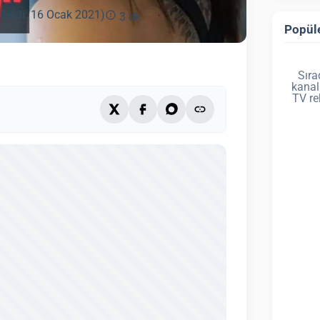
lendi: 16 Ocak 2021)
3 dk
Popüle
Sıra
kanal
TV re