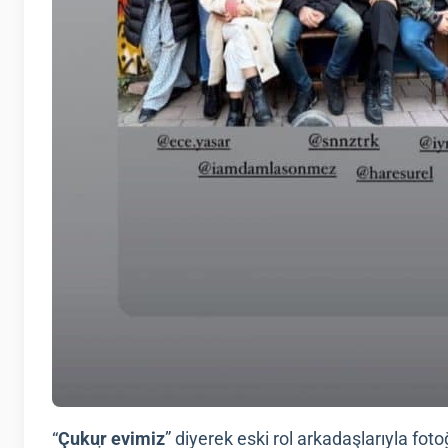
“
Çukur evimiz
” diyerek eski rol arkadaşlarıyla fot