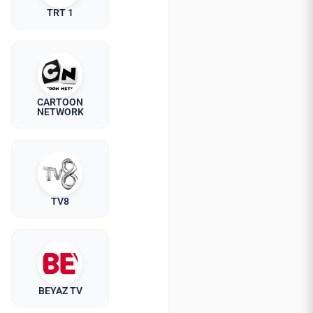
TRT 1
CARTOON
NETWORK
TV8
BEYAZ TV