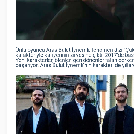
Ünlü oyuncu Aras Bulut İynemli, fenomen dizi “Çu
karakteriyle kariyerinin zirvesine çıktı. 2017’de b
Yeni karakterler, ölenler, geri dönenler falan der
başarıyor. Aras Bulut İynemli’nin karakteri de yıll