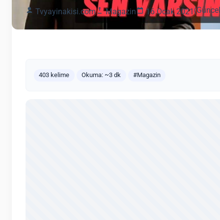
(Güncel
Tvyayinakisi.com
Magazin
16 Ocak 2021
403 kelime
Okuma: ~3 dk
#Magazin