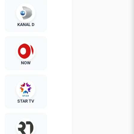
KANAL D
NOW
STAR TV