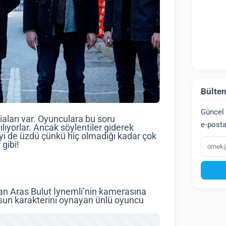
Bülten
Güncel 
aları var. Oyunculara bu soru
e‑posta
rılıyorlar. Ancak söylentiler giderek
’yi de üzdü çünkü hiç olmadığı kadar çok
E‑post
 gibi!
yan Aras Bulut İynemli’nin kamerasına
hsun karakterini oynayan ünlü oyuncu