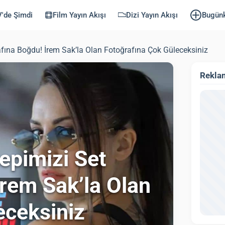
'de Şimdi
Film Yayın Akışı
Dizi Yayın Akışı
Bugün
afına Boğdu! İrem Sak’la Olan Fotoğrafına Çok Güleceksiniz
Rekla
epimizi Set
İrem Sak’la Olan
eceksiniz