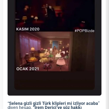
“
Selena gizli gizli Türk klipleri mi izliyor acaba
”
diyen hesap,
“İrem Derici’ye söz hakkı