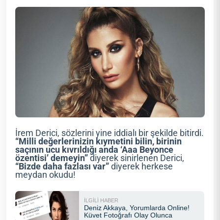
İrem Derici, sözlerini yine iddialı bir şekilde bitirdi.
“Milli değerlerinizin kıymetini bilin, birinin
saçının ucu kıvrıldığı anda ‘Aaa Beyonce
özentisi’ demeyin”
diyerek sinirlenen Derici,
“Bizde daha fazlası var”
diyerek herkese
meydan okudu!