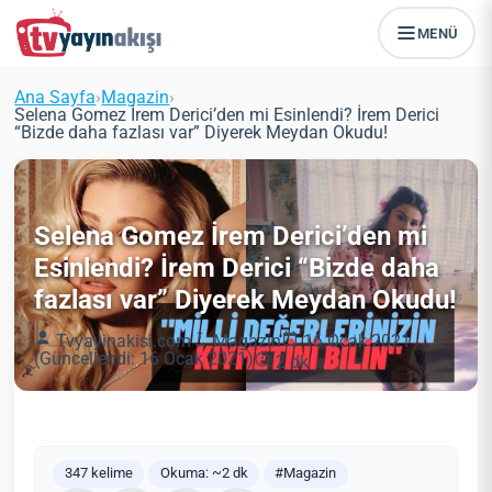
MENÜ
Ana Sayfa
›
Magazin
›
Selena Gomez İrem Derici’den mi Esinlendi? İrem Derici
“Bizde daha fazlası var” Diyerek Meydan Okudu!
Selena Gomez İrem Derici’den mi
Esinlendi? İrem Derici “Bizde daha
fazlası var” Diyerek Meydan Okudu!
Tvyayinakisi.com
Magazin
16 Ocak 2021
(Güncellendi: 16 Ocak 2021)
2 dk
347 kelime
Okuma: ~2 dk
#Magazin