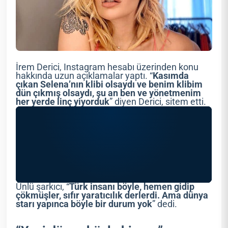
İrem Derici, Instagram hesabı üzerinden konu
hakkında uzun açıklamalar yaptı. “
Kasımda
çıkan Selena’nın klibi olsaydı ve benim klibim
dün çıkmış olsaydı, şu an ben ve yönetmenim
her yerde linç yiyorduk
” diyen Derici, sitem etti.
Ünlü şarkıcı, “
Türk insanı böyle, hemen gidip
çökmüşler, sıfır yaratıcılık derlerdi. Ama dünya
starı yapınca böyle bir durum yok
” dedi.