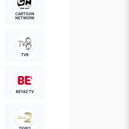
CARTOON
NETWORK
TV8
BEYAZ TV
TEVE2