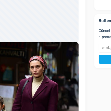
Bülten
Güncel 
e‑posta
E‑post