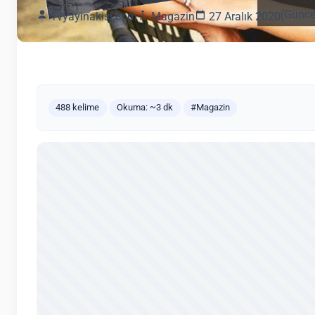
(Günce
Tvyayinakisi.com
Magazin
27 Aralık 2020
488 kelime
Okuma: ~3 dk
#Magazin