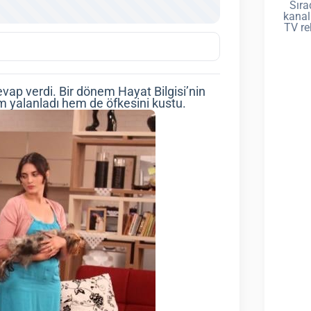
Sıra
kanal
TV re
evap verdi. Bir dönem Hayat Bilgisi’nin
em yalanladı hem de öfkesini kustu.