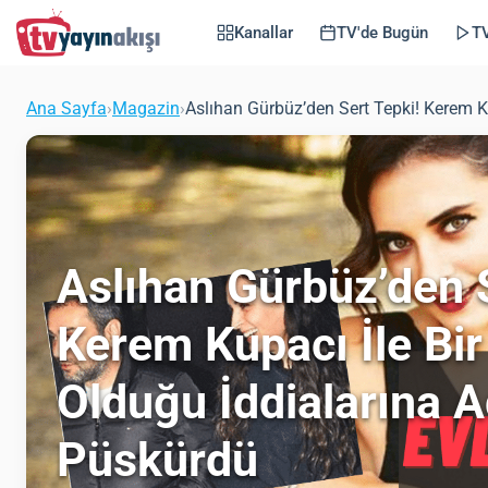
Kanallar
TV'de Bugün
TV
Ana Sayfa
›
Magazin
›
Aslıhan Gürbüz’den Sert Tepki! Kerem K
Aslıhan Gürbüz’den S
Kerem Kupacı İle Bi
Olduğu İddialarına 
Püskürdü