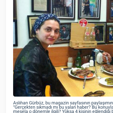
Aslıhan Gürbüz, bu magazin sayfasının paylaşımını
“Gerçekten sıkmadı mı bu yalan haber? Bu konuyla il
mesela o dönemle ilgili? Yoksa 4 kişinin eğlendiği b