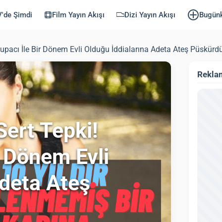
'de Şimdi
Film Yayın Akışı
Dizi Yayın Akışı
Bugün
upacı İle Bir Dönem Evli Olduğu İddialarına Adeta Ateş Püskürd
Rekla
ert Tepki!
r Dönem Evli
Adeta Ateş