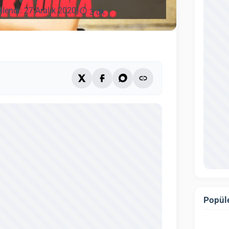
llendi: 27 Aralık 2020)
3 dk
Popüle