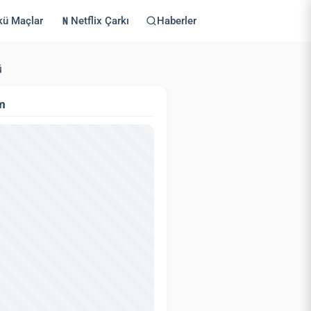
kü Maçlar
Netflix Çarkı
Haberler
ü
m