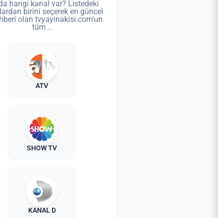
da hangi kanal var? Listedeki
lardan birini seçerek en güncel
hberi olan tvyayinakisi.com'un
tüm...
ATV
SHOW TV
KANAL D