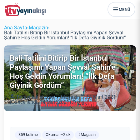
MENÜ
Ana Sayfa
›
Magazin
›
Bali Tatilini Bitirip Bir İstanbul Paylaşımı Yapan Şevval
Şahin’e Hoş Geldin Yorumları! “İlk Defa Giyinik Gördüm”
Bali Tatilini Bitirip Bir İstanbul
Paylaşımı Yapan Şevval Şahin’e
Hoş Geldin Yorumları! “İlk Defa
Giyinik Gördüm”
Tvyayinakisi.com
Magazin
14 Mart 2021
(Güncellendi: 14 Mart 2021)
2 dk
359 kelime
Okuma: ~2 dk
#Magazin