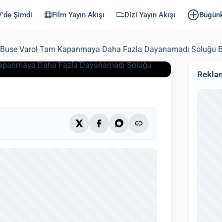
oluğu Batum’da
'de Şimdi
Film Yayın Akışı
Dizi Yayın Akışı
Bugün
n ve Buse Varol Tam Kapanmaya Daha Fazla Dayanamadı Soluğu B
ndi: 3 Ekim 2025)
3 dk
Rekla