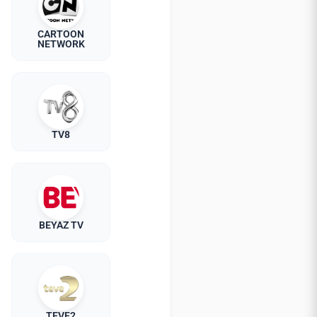
CARTOON
NETWORK
TV8
BEYAZ TV
TEVE2