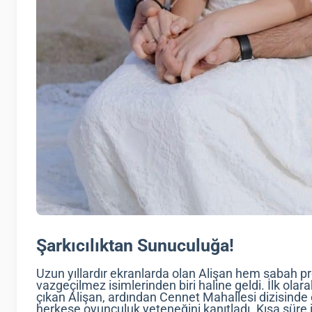
Şarkıcılıktan Sunuculuğa!
Uzun yıllardır ekranlarda olan Alişan hem sabah p
vazgeçilmez isimlerinden biri haline geldi. İlk olar
çıkan Alişan, ardından Cennet Mahallesi dizisinde c
herkese oyunculuk yeteneğini kanıtladı. Kısa süre