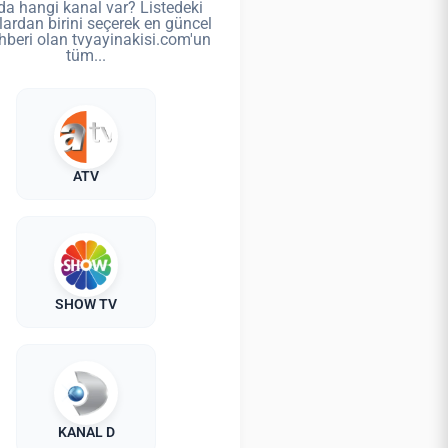
da hangi kanal var? Listedeki
lardan birini seçerek en güncel
hberi olan tvyayinakisi.com'un
tüm...
ATV
SHOW TV
KANAL D