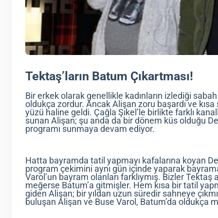
Tektaş’ların Batum Çıkartması!
Bir erkek olarak genellikle kadınların izlediği sa
oldukça zordur. Ancak Alişan zoru başardı ve kıs
yüzü haline geldi. Çağla Şıkel’le birlikte farklı kan
sunan Alişan; şu anda da bir dönem küs olduğu Dem
programı sunmaya devam ediyor.
Hatta bayramda tatil yapmayı kafalarına koyan De
program çekimini aynı gün içinde yaparak bayrama 
Varol’un bayram olanları farklıymış. Bizler Tektaş 
meğerse Batum’a gitmişler. Hem kısa bir tatil y
giden Alişan; bir yıldan uzun süredir sahneye çık
buluşan Alişan ve Buse Varol, Batum’da oldukça m