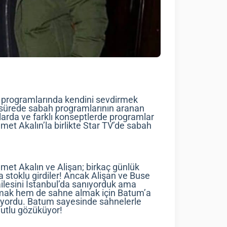
bah programlarında kendini sevdirmek
a sürede sabah programlarının aranan
allarda ve farklı konseptlerde programlar
et Akalın’la birlikte Star TV’de sabah
met Akalın ve Alişan; birkaç günlük
stoklu girdiler! Ancak Alişan ve Buse
ailesini İstanbul’da sanıyorduk ama
apmak hem de sahne almak için Batum’a
mıyordu. Batum sayesinde sahnelerle
utlu gözüküyor!