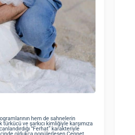
rogramlarının hem de sahnelerin
ak türkücü ve şarkıcı kimliğiyle karşımıza
anlandırdığı “Ferhat” karakteriyle
 içinde oldukça popülerleşen Cennet