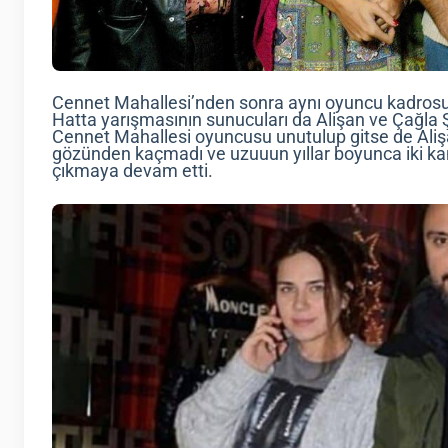
Cennet Mahallesi’nden sonra aynı oyuncu kadrosuyl
Hatta yarışmasının sunucuları da Alişan ve Çağla 
Cennet Mahallesi oyuncusu unutulup gitse de Aliş
gözünden kaçmadı ve uzuuun yıllar boyunca iki k
çıkmaya devam etti.