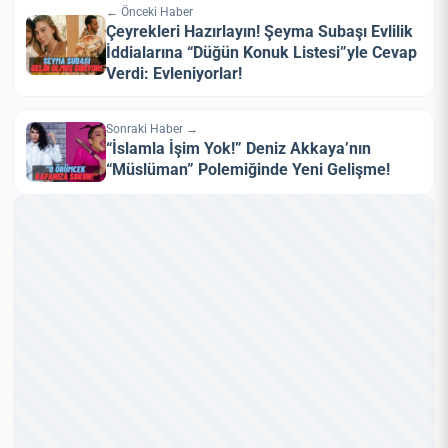
← Önceki Haber
Çeyrekleri Hazırlayın! Şeyma Subaşı Evlilik
İddialarına “Düğün Konuk Listesi”yle Cevap
Verdi: Evleniyorlar!
Sonraki Haber →
“İslamla İşim Yok!” Deniz Akkaya’nın
“Müslüman” Polemiğinde Yeni Gelişme!