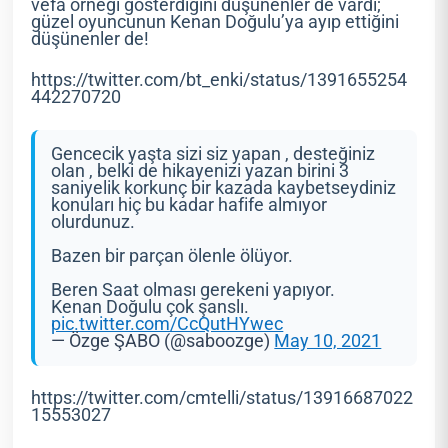
vefa örneği gösterdiğini düşünenler de vardı;
güzel oyuncunun Kenan Doğulu’ya ayıp ettiğini
düşünenler de!
https://twitter.com/bt_enki/status/1391655254
442270720
Gencecik yaşta sizi siz yapan , desteğiniz
olan , belki de hikayenizi yazan birini 3
saniyelik korkunç bir kazada kaybetseydiniz
konuları hiç bu kadar hafife almıyor
olurdunuz.
Bazen bir parçan ölenle ölüyor.
Beren Saat olması gerekeni yapıyor.
Kenan Doğulu çok şanslı.
pic.twitter.com/CcQutHYwec
— Özge ŞABO (@saboozge)
May 10, 2021
https://twitter.com/cmtelli/status/13916687022
15553027