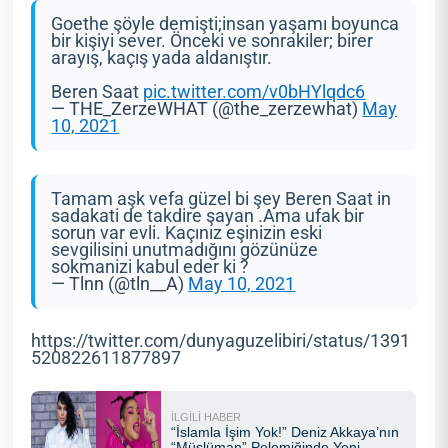
Goethe şöyle demişti;insan yaşamı boyunca
bir kişiyi sever. Önceki ve sonrakiler; birer
arayış, kaçış yada aldanıştır.
Beren Saat
pic.twitter.com/v0bHYlqdc6
— THE_ZerzeWHAT (@the_zerzewhat)
May
10, 2021
Tamam aşk vefa güzel bi şey Beren Saat in
sadakati de takdire şayan .Ama ufak bir
sorun var evli. Kaçınız eşinizin eski
sevgilisini unutmadığını gözünüze
sokmanizi kabul eder ki ?
— Tlnn (@tln__A)
May 10, 2021
https://twitter.com/dunyaguzelibiri/status/1391
520822611877897