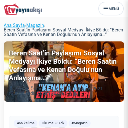
MENÜ
Ana Sayfa
›
Magazin
›
Beren Saat’in Paylaşımı Sosyal Medyayı İkiye Böldü: “Beren
Saatin Vefasına ve Kenan Doğulu’nun Anlayışına…”
Beren Saat’in Paylaşımı Sosyal
Medyayı İkiye Böldü: “Beren Saatin
Vefasına ve Kenan Doğulu’nun
Anlayışına…”
Zeynep Öztürk
Magazin
10 Mayıs 2021
(Güncellendi: 3 Ekim 2025)
3 dk
465 kelime
Okuma: ~3 dk
#Magazin