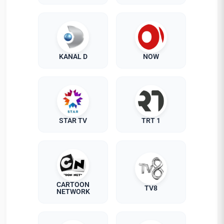
KANAL D
NOW
STAR TV
TRT 1
CARTOON
TV8
NETWORK