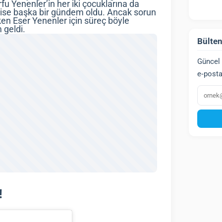
 Yenenler’in her iki çocuklarına da
si ise başka bir gündem oldu. Ancak sorun
rken Eser Yenenler için süreç böyle
 geldi.
Bülten
Güncel 
e‑posta
E‑post
!