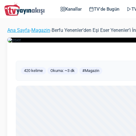
Yenenler’i İnciten P
Kanallar
TV'de Bugün
TV
Kavgada Yapılmaz 
Ana Sayfa
›
Magazin
›
Berfu Yenenler’den Eşi Eser Yenenler’i
(Güncelle
Zeynep Öztürk
Magazin
24 Mayıs 2021
420 kelime
Okuma: ~3 dk
#Magazin