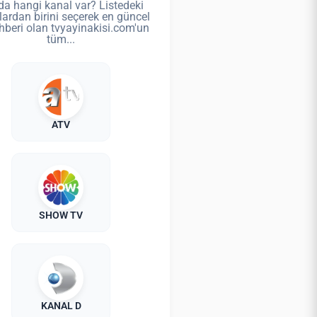
da hangi kanal var? Listedeki
lardan birini seçerek en güncel
hberi olan tvyayinakisi.com'un
tüm...
ATV
SHOW TV
KANAL D