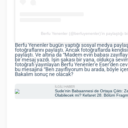
Berfu Yenenler (@berfuyenenler)’in paylaştığı bi
Berfu Yenenler bugün yaptığı sosyal medya paylaşı
fotoğraflarını paylaştı. Ancak fotoğraflarda kendis
paylaştı. Ve altına da “Madem evin babası zayıflay
bir mesaj yazdı. İşin şakası bir yana, oldukça sevi
fotoğrafı yayınlayan Berfu Yenenler’e Eser’den ce
bu mesajına “Ben zayıflıyorum bu arada, böyle içeri
Bakalım sonuç ne olacak?