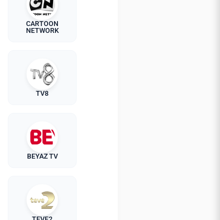
CARTOON
NETWORK
TV8
BEYAZ TV
TEVE2