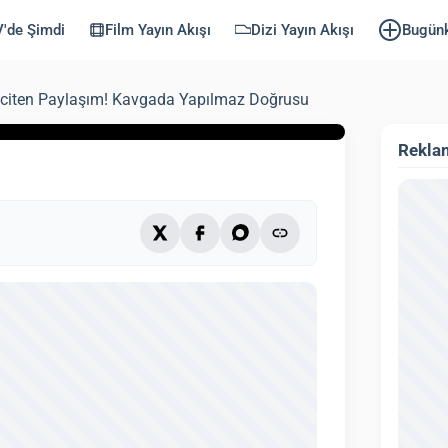
aylaşım!
'de Şimdi
Film Yayın Akışı
Dizi Yayın Akışı
Bugün
Doğrusu
 İnciten Paylaşım! Kavgada Yapılmaz Doğrusu
ndi: 3 Ekim 2025)
3 dk
Rekla