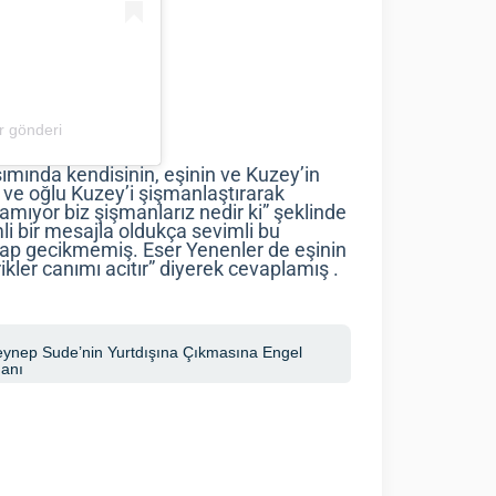
r gönderi
mında kendisinin, eşinin ve Kuzey’in
i ve oğlu Kuzey’i şişmanlaştırarak
amıyor biz şişmanlarız nedir ki” şeklinde
mli bir mesajla oldukça sevimli bu
vap gecikmemiş. Eser Yenenler de eşinin
kler canımı acıtır” diyerek cevaplamış .