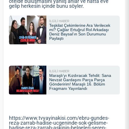
otelde buluşmasını yanlış anlar ve hatta eve
gelip herkesin içinde bunu söyler.
https://www.tvyayinakisi.com/ebru-gundes-
reza-zarrab-hadise-ucgeninde-sok-gelisme-
hadise-reza-zarrab-askinin-belgeleri-seren-