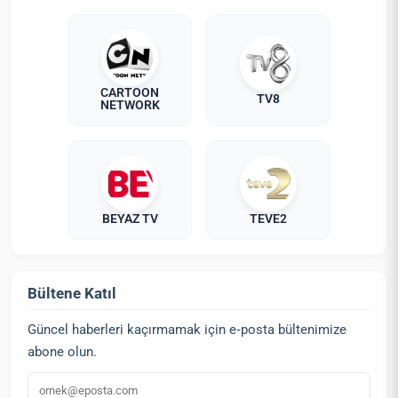
CARTOON
TV8
NETWORK
BEYAZ TV
TEVE2
Bültene Katıl
Güncel haberleri kaçırmamak için e‑posta bültenimize
abone olun.
E‑posta