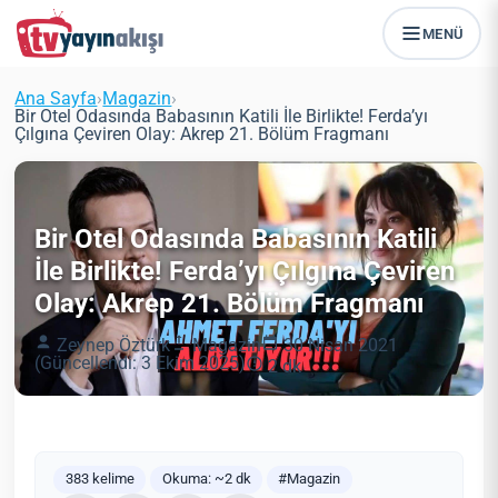
MENÜ
Ana Sayfa
›
Magazin
›
Bir Otel Odasında Babasının Katili İle Birlikte! Ferda’yı
Çılgına Çeviren Olay: Akrep 21. Bölüm Fragmanı
Bir Otel Odasında Babasının Katili
İle Birlikte! Ferda’yı Çılgına Çeviren
Olay: Akrep 21. Bölüm Fragmanı
Zeynep Öztürk
Magazin
30 Nisan 2021
(Güncellendi: 3 Ekim 2025)
2 dk
383 kelime
Okuma: ~2 dk
#Magazin