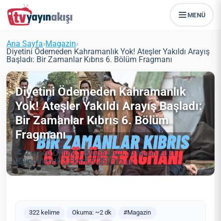
MENÜ
Ana Sayfa
›
Magazin
›
Diyetini Ödemeden Kahramanlık Yok! Ateşler Yakıldı Arayış
Başladı: Bir Zamanlar Kıbrıs 6. Bölüm Fragmanı
Diyetini Ödemeden Kahramanlık
Yok! Ateşler Yakıldı Arayış Başladı:
Bir Zamanlar Kıbrıs 6. Bölüm
Fragmanı
Zeynep Öztürk
Magazin
30 Nisan 2021
(Güncellendi: 3 Ekim 2025)
2 dk
322 kelime
Okuma: ~2 dk
#Magazin