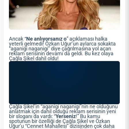
Ancak “
Ne anlıyorsanız o
” açıklaması halka
yeterli gelmedi! Özkan Uğur’un aylarca sokakta
“aganigi naganigi” diye çağrılmasına yol açan
reklam serisinin devamı da geldi. Bu kez olaya
Çağla Şikel dahil oldu!
Çağla Şikel’in “aganigi naganigi”nin ne olduğunu
anlatmak için dahil olduğu reklam serisinin yeni
bir sloganı da vardı: “
Yerseniz
!” Bu kamu
spotunun bir özelliği de Çağla Şikel ve Özkan
Uğur’u “Cennet Mahallesi” dizisinden çok daha