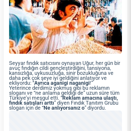
Seyyar fındık satıcısını oynayan Uğur, her gün bir
avuç fındığın cildi gençleştirdiğini, tansiyona,
kansızlığa, uykusuzluğa, sinir bozukluğuna ve
daha pek çok şeye iyi geldiğini anlatıyor ve
ekliyordu: “
Ayrıca aganigi naganigi
!”
Yeterince derdimiz yokmuş gibi bu reklamın
sloganı ve “ne anlama geldiği de” uzun süre tüm
Türkiye’yi meşgul etti. “
Reklam amacına ulaştı,
fındık satışları arttı
” diyen Fındık Tanıtım Grubu
slogan için de “
Ne anlıyorsanız o
” diyordu.