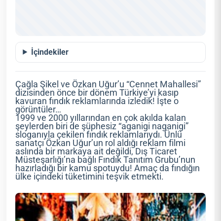
İçindekiler
Çağla Şikel ve Özkan Uğur’u “Cennet Mahallesi”
dizisinden önce bir dönem Türkiye’yi kasıp
kavuran fındık reklamlarında izledik! İşte o
görüntüler…
1999 ve 2000 yıllarından en çok akılda kalan
şeylerden biri de şüphesiz “aganigi naganigi”
sloganıyla çekilen fındık reklamlarıydı. Ünlü
sanatçı Özkan Uğur’un rol aldığı reklam filmi
aslında bir markaya ait değildi, Dış Ticaret
Müsteşarlığı’na bağlı Fındık Tanıtım Grubu’nun
hazırladığı bir kamu spotuydu! Amaç da fındığın
ülke içindeki tüketimini teşvik etmekti.