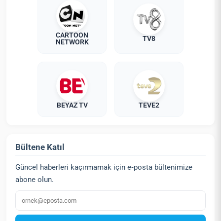
CARTOON
TV8
NETWORK
BEYAZ TV
TEVE2
Bültene Katıl
Güncel haberleri kaçırmamak için e‑posta bültenimize
abone olun.
E‑posta