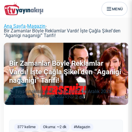
MENÜ
Ana Sayfa
›
Magazin
›
Bir Zamanlar Böyle Reklamlar Vardı! İşte Çağla Şikel’den
“Aganigi naganigi” Tarifi!
Bir Zamanlar Böyle Reklamlar
Vardı! İşte Çağla Şikel’den “Aganigi
naganigi” Tarifi!
Tvyayinakisi.com
Magazin
16 Aralık 2020
(Güncellendi: 16 Aralık 2020)
2 dk
377 kelime
Okuma: ~2 dk
#Magazin