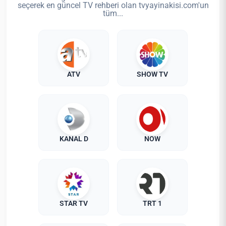
seçerek en güncel TV rehberi olan tvyayinakisi.com'un
tüm...
ATV
SHOW TV
KANAL D
NOW
STAR TV
TRT 1