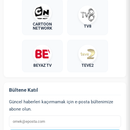
CARTOON
TV8
NETWORK
BEYAZ TV
TEVE2
Bültene Katıl
Güncel haberleri kaçırmamak için e‑posta bültenimize
abone olun.
E‑posta