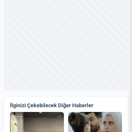
İlginizi Çekebilecek Diğer Haberler