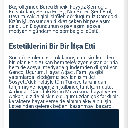
Başrollerinde Burcu Biricik, Feyyaz Şerifoğlu,
Enis Arıkan, Selma Ergeç, Nur Sürer, Şerif Erol,
Devrim Yakut gibi isimleri gördüğümüz Camdaki
Kız’ın Muzo’sundan dikkat çeken bir paylaşım
geldi. Ünlü oyuncunun o paylaşımı sosyal
medyanın gündemine bomba gibi düştü.
Estetiklerini Bir Bir İfşa Etti
Son dönemlerin en çok konuşulan isimlerinden
biri olan Enis Arıkan hem televizyon ekranlarında
hem de sosyal medyada gündemden düşmüyor.
Genco, Uçurum, Hayat Ağacı, Familya gibi
yapımlarda izlediğimiz sevilen isim Jet
Sosyete’deki rolüyle tüm Türkiye tarafından
tanınmış ve hepimizin kalbinde taht kurmuştu.
Ardından Camdaki Kız’ın Muzo’suna hayat veren
Arıkan, dizide alışkın olduğumuzdan çok farklı bir
karaktere hayat verse de alnının akıyla bu işin
üstesinden gelerek beğeni kazanmayı başardı.