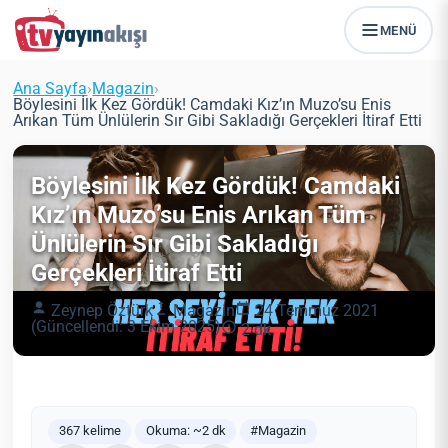
MENÜ
Ana Sayfa
›
Magazin
›
Böylesini İlk Kez Gördük! Camdaki Kız’ın Muzo’su Enis
Arıkan Tüm Ünlülerin Sır Gibi Sakladığı Gerçekleri İtiraf Etti
Böylesini İlk Kez Gördük! Camdaki
Kız’ın Muzo’su Enis Arıkan Tüm
Ünlülerin Sır Gibi Sakladığı
Gerçekleri İtiraf Etti
Zeynep Öztürk
Magazin
24 Temmuz 2021
(Güncellendi: 3 Ekim 2025)
2 dk
367 kelime
Okuma: ~2 dk
#Magazin