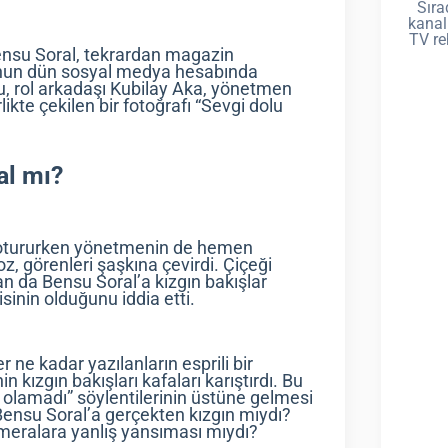
Sıra
kanal
TV re
ensu Soral, tekrardan magazin
nun dün sosyal medya hesabında
cu, rol arkadaşı Kubilay Aka, yönetmen
ikte çekilen bir fotoğrafı “Sevgi dolu
al mı?
a otururken yönetmenin de hemen
z, görenleri şaşkına çevirdi. Çiçeği
n da Bensu Soral’a kızgın bakışlar
inin olduğunu iddia etti.
r ne kadar yazılanların esprili bir
kızgın bakışları kafaları karıştırdı. Bu
olamadı” söylentilerinin üstüne gelmesi
 Bensu Soral’a gerçekten kızgın mıydı?
ameralara yanlış yansıması mıydı?