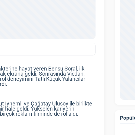
rakterine hayat veren Bensu Soral, ilk
rak ekrana geldi. Sonrasında Vicdan,
şrol deneyimini Tatlı Küçük Yalancılar
rdi.
t İynemli ve Çağatay Ulusoy ile birlikte
ir hale geldi. Yükselen kariyerini
birçok reklam filminde de rol aldı.
Popüle
ı