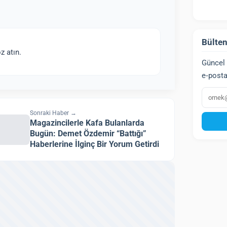
Bülten
z atın.
Güncel 
e‑posta
E‑post
Sonraki Haber →
Magazincilerle Kafa Bulanlarda
Bugün: Demet Özdemir “Battığı”
Haberlerine İlginç Bir Yorum Getirdi