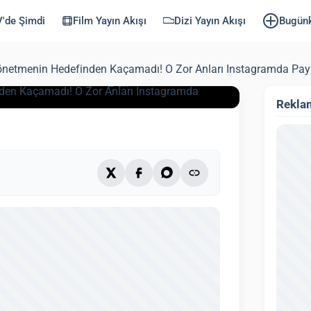
den Kaçamadı!
'de Şimdi
Film Yayın Akışı
Dizi Yayın Akışı
Bugün
ramda Paylaştı
Yönetmenin Hedefinden Kaçamadı! O Zor Anları Instagramda Payl
lendi: 3 Ekim 2025)
2 dk
Rekla