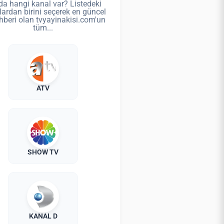
da hangi kanal var? Listedeki
lardan birini seçerek en güncel
hberi olan tvyayinakisi.com'un
tüm...
ATV
SHOW TV
KANAL D