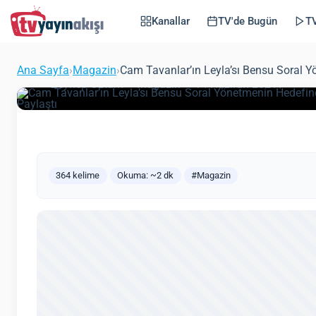
Yönetmenin Hedefin
Kanallar
TV'de Bugün
TV
O Zor Anları Instag
Ana Sayfa
›
Magazin
›
Cam Tavanlar’ın Leyla’sı Bensu Soral 
(Güncel
Zeynep Öztürk
Magazin
14 Haziran 2021
364 kelime
Okuma: ~2 dk
#Magazin