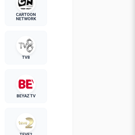
CARTOON
NETWORK
TV8
BEYAZ TV
TEVE2