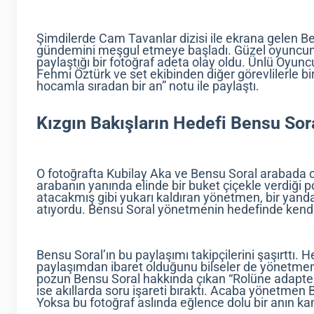
Şimdilerde Cam Tavanlar dizisi ile ekrana gelen B
gündemini meşgul etmeye başladı. Güzel oyuncu
paylaştığı bir fotoğraf adeta olay oldu. Ünlü Oyun
Fehmi Öztürk ve set ekibinden diğer görevlilerle birl
hocamla sıradan bir an” notu ile paylaştı.
Kızgın Bakışların Hedefi Bensu Sor
O fotoğrafta Kubilay Aka ve Bensu Soral arabad
arabanın yanında elinde bir buket çiçekle verdiği po
atacakmış gibi yukarı kaldıran yönetmen, bir yanda
atıyordu. Bensu Soral yönetmenin hedefinde kendis
Bensu Soral’ın bu paylaşımı takipçilerini şaşırttı. He
paylaşımdan ibaret olduğunu bilseler de yönetmenin 
pozun Bensu Soral hakkında çıkan “Rolüne adapte 
ise akıllarda soru işareti bıraktı. Acaba yönetmen
Yoksa bu fotoğraf aslında eğlence dolu bir anın k