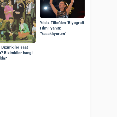
Yıldız Tilbe’den ‘Biyografi
Filmi’ yanıtı:
‘Yasaklıyorum’
6 Bizimkiler saat
a? Bizimkiler hangi
lda?