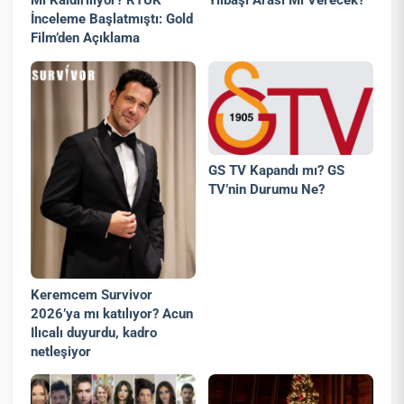
Mı Kaldırılıyor? RTÜK
Yılbaşı Arası Mı Verecek?
İnceleme Başlatmıştı: Gold
Film’den Açıklama
GS TV Kapandı mı? GS
TV’nin Durumu Ne?
Keremcem Survivor
2026’ya mı katılıyor? Acun
Ilıcalı duyurdu, kadro
netleşiyor