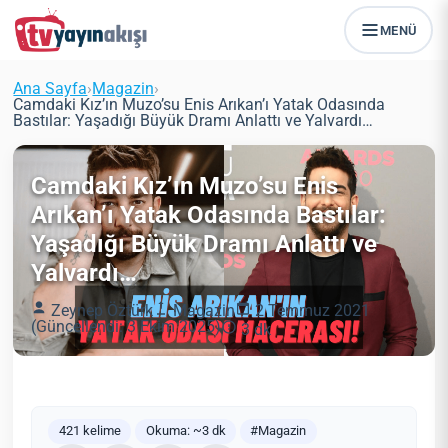
MENÜ
Ana Sayfa
›
Magazin
›
Camdaki Kız’ın Muzo’su Enis Arıkan’ı Yatak Odasında
Bastılar: Yaşadığı Büyük Dramı Anlattı ve Yalvardı…
Camdaki Kız’ın Muzo’su Enis
Arıkan’ı Yatak Odasında Bastılar:
Yaşadığı Büyük Dramı Anlattı ve
Yalvardı…
Zeynep Öztürk
Magazin
2 Temmuz 2021
(Güncellendi: 3 Ekim 2025)
3 dk
421 kelime
Okuma: ~3 dk
#Magazin