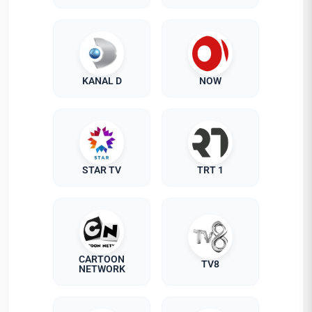
KANAL D
NOW
STAR TV
TRT 1
CARTOON
TV8
NETWORK