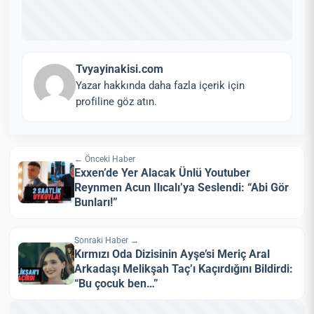
Tvyayinakisi.com
Yazar hakkında daha fazla içerik için
profiline göz atın.
← Önceki Haber
Exxen’de Yer Alacak Ünlü Youtuber
Reynmen Acun Ilıcalı’ya Seslendi: “Abi Gör
Bunları!”
Sonraki Haber →
Kırmızı Oda Dizisinin Ayşe’si Meriç Aral
Arkadaşı Melikşah Taç’ı Kaçırdığını Bildirdi:
“Bu çocuk ben…”