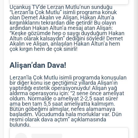
Uçankuş TV’de Lerzan Mutlu’nun sunduğu
“Lerzan’la Çok Mutlu” isimli programa konuk
olan Demet Akalın ve Alişan, Hakan Altun’a
kırgınlıklarını tekrardan dile getirdi! Bu olayın
ardından Hakan Altun’a mesaj atan Alişan:
“Keşke gözümde hep o saygı duyduğum Hakan
Altun olarak kalsaydın” dediğini söyledi! Demet
Akalın ve Alişan, anlaşılan Hakan Altun’a hem
çok kırgın hem de çok sinirli!
Alişan’dan Dava!
Lerzan’la Çok Mutlu isimli programda konuşulan
bir diğer konu ise geçtiğimiz yıllarda Alişan’ın
yaptırdığı estetik operasyonuydu! Alişan yağ
aldırma operasyonu için: “2 sene önce ameliyat
oldum. Normalde o ameliyat 2-2,5 saat sürer
ama ben tam 5,5 saat ameliyatta kalmışım.
Bütün göbeğimi almışlar, nefes alamamaya
başladım. Vücudumda hala morluklar var. Dün
resmi olarak dava açtım” açıklamasında
bulundu.