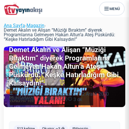
MENÜ
Ana Sayfa
›
Magazin
›
Demet Akalın ve Alişan “Müziği Bıraktım” diyerek
Programlarına Gelmeyen Hakan Altun’a Ateş Püskürdü:
“Keşke Hatırladığım Gibi Kalsaydın!”
Demet Akalın ve Alişan “Müziği
Bıraktım” diyerek Programlarına
Gelmeyen Hakan Altun’a Ateş
Püskürdü: “Keşke Hatırladığım Gibi
Kalsaydın!”
Tvyayinakisi.com
Magazin
12 Aralık 2020
(Güncellendi: 12 Aralık 2020)
3 dk
513 kelime
Okuma: ~3 dk
#Magazin