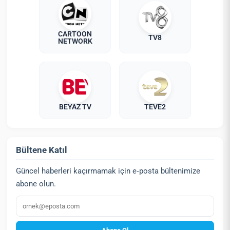
CARTOON
TV8
NETWORK
BEYAZ TV
TEVE2
Bültene Katıl
Güncel haberleri kaçırmamak için e‑posta bültenimize
abone olun.
E‑posta