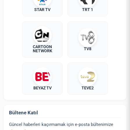
STAR TV
TRT 1
CARTOON
TV8
NETWORK
BEYAZ TV
TEVE2
Bültene Katıl
Güncel haberleri kaçırmamak için e‑posta bültenimize