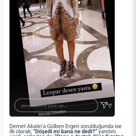
Demet Akalın’a Gülben Ergen sorulduğunda ise
ilk olarak;
“Döşedi mi bana ne dedi?”
yanıtını