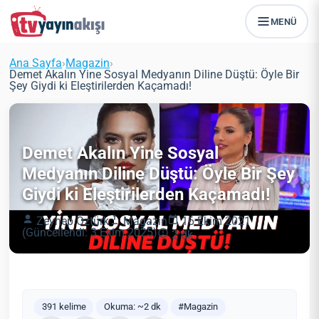
MENÜ
Ana Sayfa
›
Magazin
›
Demet Akalın Yine Sosyal Medyanın Diline Düştü: Öyle Bir
Şey Giydi ki Eleştirilerden Kaçamadı!
Demet Akalın Yine Sosyal
Medyanın Diline Düştü: Öyle Bir Şey
Giydi ki Eleştirilerden Kaçamadı!
Zeynep Öztürk
Magazin
16 Ekim 2021
(Güncellendi: 3 Ekim 2025)
2 dk
391 kelime
Okuma: ~2 dk
#Magazin