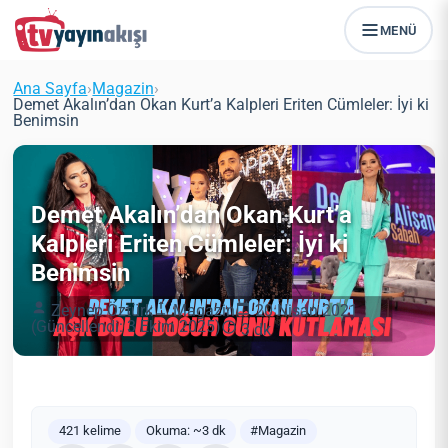
MENÜ
Ana Sayfa
›
Magazin
›
Demet Akalın’dan Okan Kurt’a Kalpleri Eriten Cümleler: İyi ki
Benimsin
Demet Akalın’dan Okan Kurt’a
Kalpleri Eriten Cümleler: İyi ki
Benimsin
Zeynep Öztürk
Magazin
20 Nisan 2021
(Güncellendi: 3 Ekim 2025)
3 dk
421 kelime
Okuma: ~3 dk
#Magazin