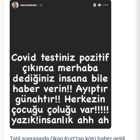
Tatil sonrasında Okan Kurt’tan kötü haber geldi.