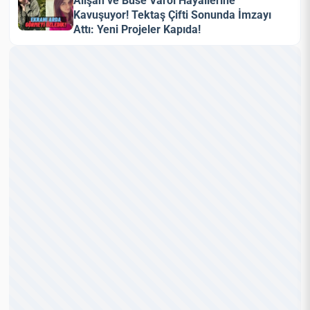
Alişan ve Buse Varol Hayallerine
Kavuşuyor! Tektaş Çifti Sonunda İmzayı
Attı: Yeni Projeler Kapıda!