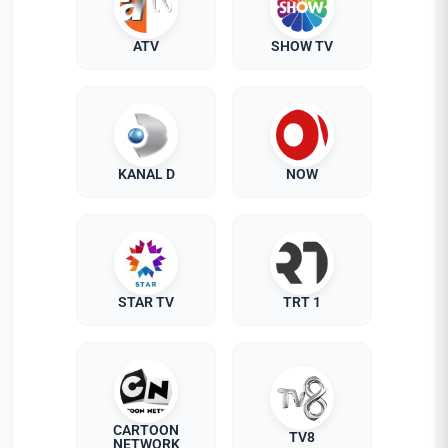
ATV
SHOW TV
KANAL D
NOW
STAR TV
TRT 1
CARTOON
TV8
NETWORK