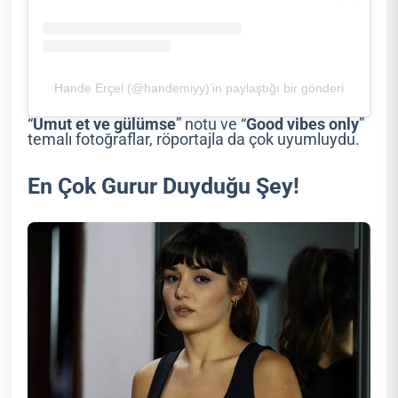
Hande Erçel (@handemiyy)’in paylaştığı bir gönderi
“
Umut et ve gülümse
” notu ve “
Good vibes only
”
temalı fotoğraflar, röportajla da çok uyumluydu.
En Çok Gurur Duyduğu Şey!