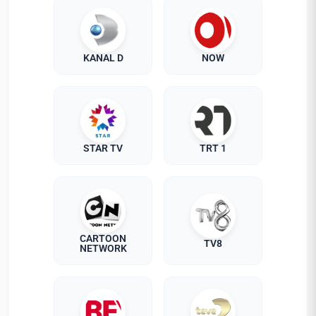
KANAL D
NOW
STAR TV
TRT 1
CARTOON
TV8
NETWORK