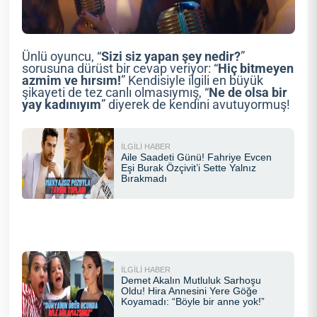
Ünlü oyuncu, “
Sizi siz yapan şey nedir?
”
sorusuna dürüst bir cevap veriyor: “
Hiç bitmeyen
azmim ve hırsım!
” Kendisiyle ilgili en büyük
şikayeti de tez canlı olmasıymış, “
Ne de olsa bir
yay kadınıyım
” diyerek de kendini avutuyormuş!