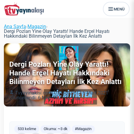
MENÜ
Ana Sayfa
›
Magazin
›
Dergi Pozları Yine Olay Yarattı! Hande Erçel Hayatı
Hakkındaki Bilinmeyen Detayları İlk Kez Anlattı
Dergi Pozları Yine Olay Yarattı!
Hande Erçel Hayatı Hakkındaki
Bilinmeyen Detayları İlk Kez Anlattı
Tvyayinakisi.com
Magazin
6 Mart 2021
(Güncellendi: 6 Mart 2021)
3 dk
533 kelime
Okuma: ~3 dk
#Magazin