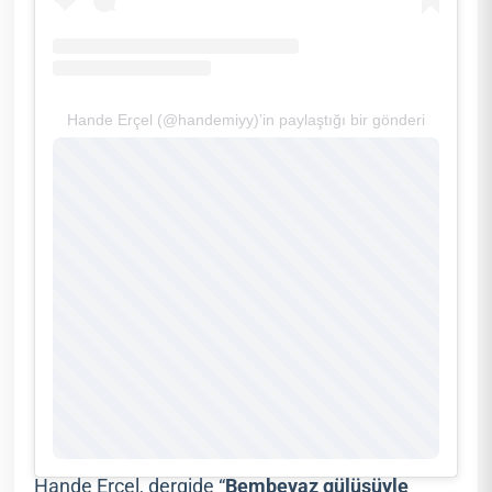
Hande Erçel (@handemiyy)’in paylaştığı bir gönderi
Hande Erçel, dergide “
Bembeyaz gülüşüyle