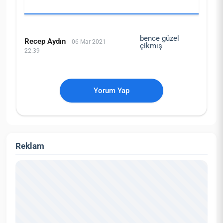
bence güzel
Recep Aydın
06 Mar 2021
çikmış
22:39
Yorum Yap
Reklam