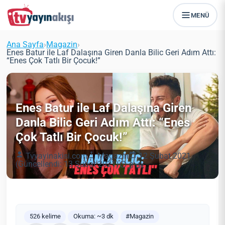
MENÜ
Ana Sayfa
›
Magazin
›
Enes Batur ile Laf Dalaşına Giren Danla Bilic Geri Adım Attı:
“Enes Çok Tatlı Bir Çocuk!”
Enes Batur ile Laf Dalaşına Giren
Danla Bilic Geri Adım Attı: “Enes
Çok Tatlı Bir Çocuk!”
Tvyayinakisi.com
Magazin
12 Şubat 2021
(Güncellendi: 13 Şubat 2021)
3 dk
526 kelime
Okuma: ~3 dk
#Magazin