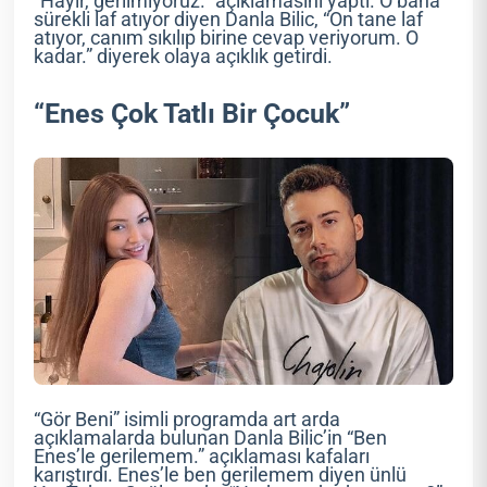
“Hayır, gerilmiyoruz.” açıklamasını yaptı. O bana
sürekli laf atıyor diyen Danla Bilic, “On tane laf
atıyor, canım sıkılıp birine cevap veriyorum. O
kadar.” diyerek olaya açıklık getirdi.
“Enes Çok Tatlı Bir Çocuk”
“Gör Beni” isimli programda art arda
açıklamalarda bulunan Danla Bilic’in “Ben
Enes’le gerilemem.” açıklaması kafaları
karıştırdı. Enes’le ben gerilemem diyen ünlü