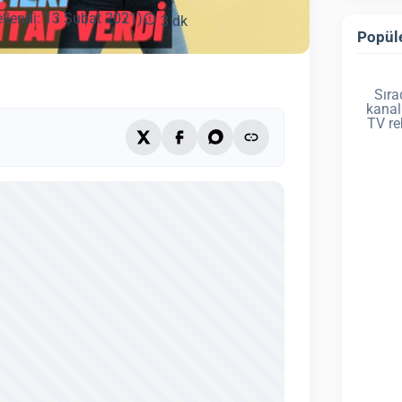
llendi: 13 Şubat 2021)
3 dk
Popüle
Sıra
kanal
TV re