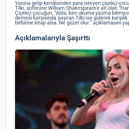
Yanına gelip kendisinden para isteyen çiçekçi çoc
Tilki, şoförüne William Shakespeare’e ait olan “Haml
Çiçekçi çocuğun, “Abla, ben okuma yazma bilmiyor
demesi karşısında şaşıran Tilki ise gülerek karşılık 
birbirine kitap alsa. Ne güzel olur.” açıklamasını yap
Açıklamalarıyla Şaşırttı