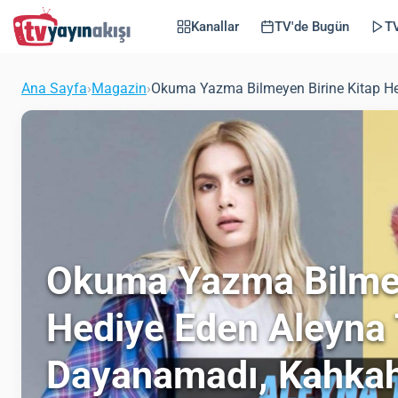
Kanallar
TV'de Bugün
TV
Ana Sayfa
›
Magazin
›
Okuma Yazma Bilmeyen Birine Kitap He
Okuma Yazma Bilmey
Hediye Eden Aleyna T
Dayanamadı, Kahkah