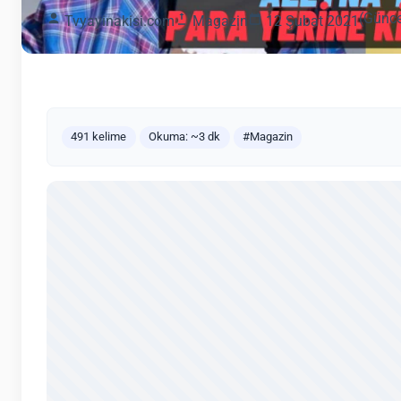
(Günce
Tvyayinakisi.com
Magazin
12 Şubat 2021
491 kelime
Okuma: ~3 dk
#Magazin