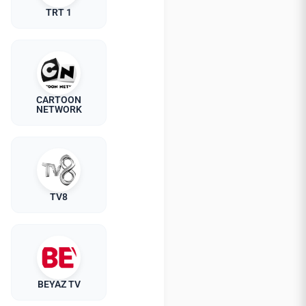
TRT 1
CARTOON
NETWORK
TV8
BEYAZ TV