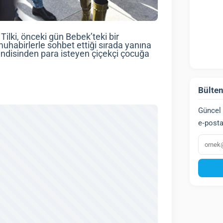
Tilki, önceki gün Bebek’teki bir
muhabirlerle sohbet ettiği sırada yanına
Kendisinden para isteyen çiçekçi çocuğa
Bülten
Güncel 
e‑posta
E‑post