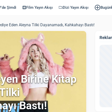
'de Şimdi
Film Yayın Akışı
Dizi Yayın Akışı
Bugün
diye Eden Aleyna Tilki Dayanamadı, Kahkahayı Bastı!
Rekla
en Birine Kitap
ilki
ayı Bastı!