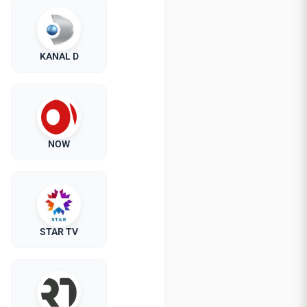
KANAL D
NOW
STAR TV