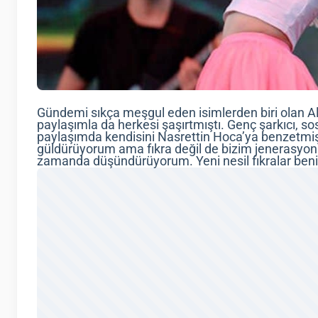
Gündemi sıkça meşgul eden isimlerden biri olan Ale
paylaşımla da herkesi şaşırtmıştı. Genç şarkıcı, 
paylaşımda kendisini Nasrettin Hoca’ya benzetmişt
güldürüyorum ama fıkra değil de bizim jenerasyona g
zamanda düşündürüyorum. Yeni nesil fıkralar benim