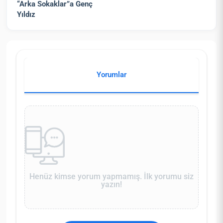
“Arka Sokaklar”a Genç
Yıldız
Yorumlar
Henüz kimse yorum yapmamış. İlk yorumu siz
yazın!