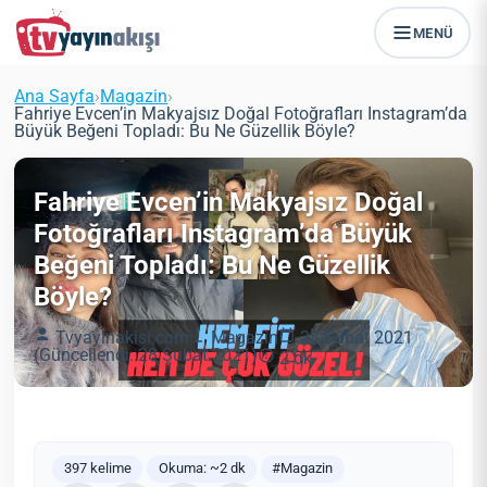
MENÜ
Ana Sayfa
›
Magazin
›
Fahriye Evcen’in Makyajsız Doğal Fotoğrafları Instagram’da
Büyük Beğeni Topladı: Bu Ne Güzellik Böyle?
Fahriye Evcen’in Makyajsız Doğal
Fotoğrafları Instagram’da Büyük
Beğeni Topladı: Bu Ne Güzellik
Böyle?
Tvyayinakisi.com
Magazin
28 Şubat 2021
(Güncellendi: 28 Şubat 2021)
2 dk
397 kelime
Okuma: ~2 dk
#Magazin