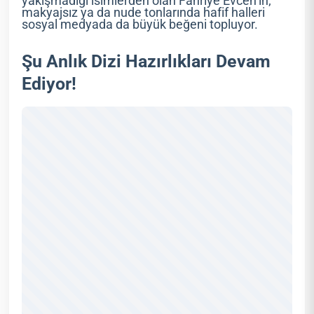
yakışmadığı isimlerden olan Fahriye Evcen’in;
makyajsız ya da nude tonlarında hafif halleri
sosyal medyada da büyük beğeni topluyor.
Şu Anlık Dizi Hazırlıkları Devam
Ediyor!