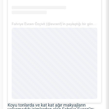
Fahriye Evcen Özçivit (@evcenf)’in paylaştığı bir gönderi
Koyu tonlarda ve kat kat ağır makyajların