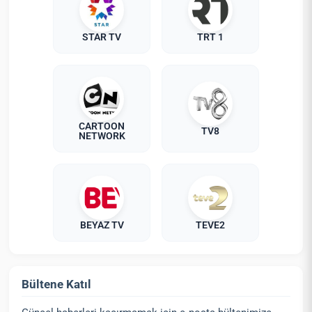
STAR TV
TRT 1
CARTOON
TV8
NETWORK
BEYAZ TV
TEVE2
Bültene Katıl