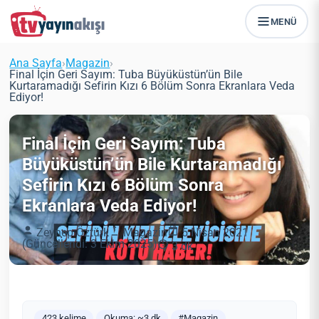
MENÜ
Ana Sayfa
›
Magazin
›
Final İçin Geri Sayım: Tuba Büyüküstün’ün Bile
Kurtaramadığı Sefirin Kızı 6 Bölüm Sonra Ekranlara Veda
Ediyor!
Final İçin Geri Sayım: Tuba
Büyüküstün’ün Bile Kurtaramadığı
Sefirin Kızı 6 Bölüm Sonra
Ekranlara Veda Ediyor!
Zeynep Öztürk
Magazin
5 Nisan 2021
(Güncellendi: 3 Ekim 2025)
3 dk
423 kelime
Okuma: ~3 dk
#Magazin