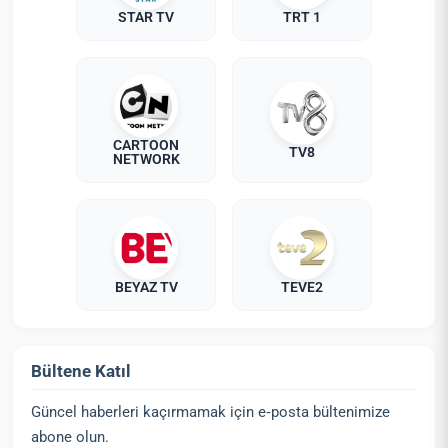
STAR TV
TRT 1
CARTOON
TV8
NETWORK
BEYAZ TV
TEVE2
Bültene Katıl
Güncel haberleri kaçırmamak için e‑posta bültenimize
abone olun.