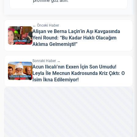
profiline göz atın.
← Önceki Haber
Alişan ve Berna Laçin’in Aşı Kavgasında
Yeni Round: “Bu Kadar Haklı Olacağım
Aklıma Gelmemişti!”
Sonraki Haber →
Acun Ilıcalı’nın Exxen İçin Son Umudu!
Leyla İle Mecnun Kadrosunda Kriz Çıktı: O
İsim İkna Edilemiyor!