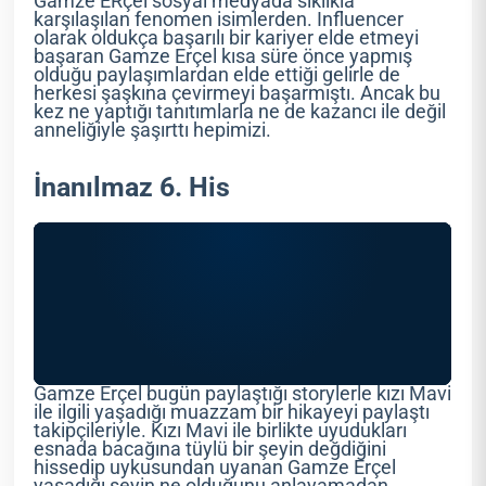
Gamze ERçel sosyal medyada sıklıkla
karşılaşılan fenomen isimlerden. Influencer
olarak oldukça başarılı bir kariyer elde etmeyi
başaran Gamze Erçel kısa süre önce yapmış
olduğu paylaşımlardan elde ettiği gelirle de
herkesi şaşkına çevirmeyi başarmıştı. Ancak bu
kez ne yaptığı tanıtımlarla ne de kazancı ile değil
anneliğiyle şaşırttı hepimizi.
İnanılmaz 6. His
Gamze Erçel bugün paylaştığı storylerle kızı Mavi
ile ilgili yaşadığı muazzam bir hikayeyi paylaştı
takipçileriyle. Kızı Mavi ile birlikte uyudukları
esnada bacağına tüylü bir şeyin değdiğini
hissedip uykusundan uyanan Gamze Erçel
yaşadığı şeyin ne olduğunu anlayamadan