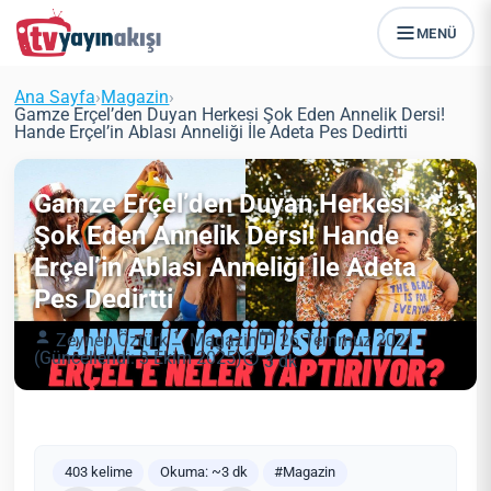
MENÜ
Ana Sayfa
›
Magazin
›
Gamze Erçel’den Duyan Herkesi Şok Eden Annelik Dersi!
Hande Erçel’in Ablası Anneliği İle Adeta Pes Dedirtti
Gamze Erçel’den Duyan Herkesi
Şok Eden Annelik Dersi! Hande
Erçel’in Ablası Anneliği İle Adeta
Pes Dedirtti
Zeynep Öztürk
Magazin
26 Temmuz 2021
(Güncellendi: 3 Ekim 2025)
3 dk
403 kelime
Okuma: ~3 dk
#Magazin