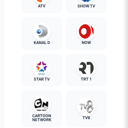
ATV
SHOW TV
KANAL D
NOW
STAR TV
TRT 1
CARTOON
TV8
NETWORK