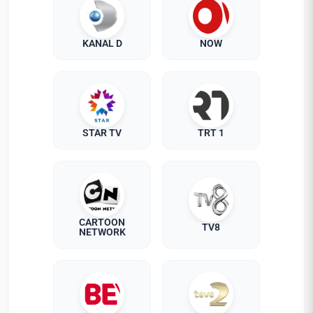
KANAL D
NOW
STAR TV
TRT 1
CARTOON
TV8
NETWORK