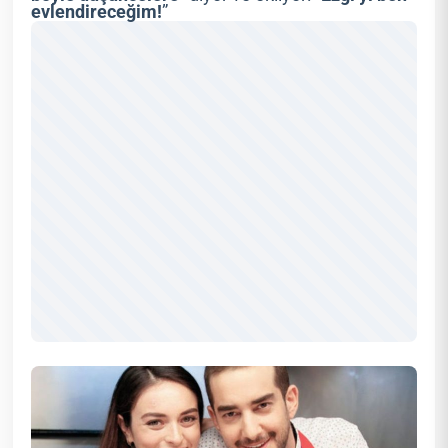
evlendireceğim!
”