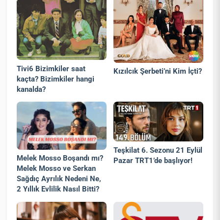
Tivi6 Bizimkiler saat
Kızılcık Şerbeti’ni Kim İçti?
kaçta? Bizimkiler hangi
kanalda?
Teşkilat 6. Sezonu 21 Eylül
Melek Mosso Boşandı mı?
Pazar TRT1’de başlıyor!
Melek Mosso ve Serkan
Sağdıç Ayrılık Nedeni Ne,
2 Yıllık Evlilik Nasıl Bitti?