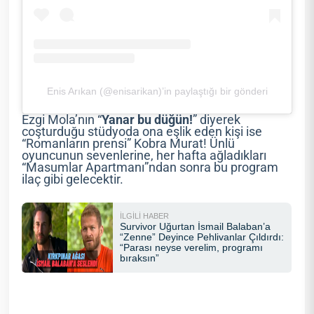
Enis Arıkan (@enisarikan)’in paylaştığı bir gönderi
Ezgi Mola’nın “
Yanar bu düğün!
” diyerek
coşturduğu stüdyoda ona eşlik eden kişi ise
“Romanların prensi” Kobra Murat! Ünlü
oyuncunun sevenlerine, her hafta ağladıkları
“Masumlar Apartmanı”ndan sonra bu program
ilaç gibi gelecektir.