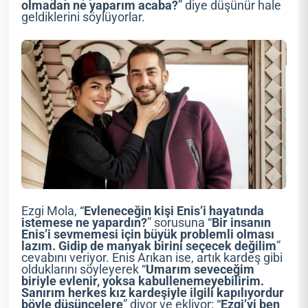
olmadan ne yaparım acaba?
” diye düşünür hale
geldiklerini söylüyorlar.
Ezgi Mola, “
Evleneceğin kişi Enis’i hayatında
istemese ne yapardın?
” sorusuna “
Bir insanın
Enis’i sevmemesi için büyük problemli olması
lazım. Gidip de manyak birini seçecek değilim
”
cevabını veriyor. Enis Arıkan ise, artık kardeş gibi
olduklarını söyleyerek “
Umarım seveceğim
biriyle evlenir, yoksa kabullenemeyebilirim.
Sanırım herkes kız kardeşiyle ilgili kapılıyordur
böyle düşüncelere
” diyor ve ekliyor: “
Ezgi’yi ben