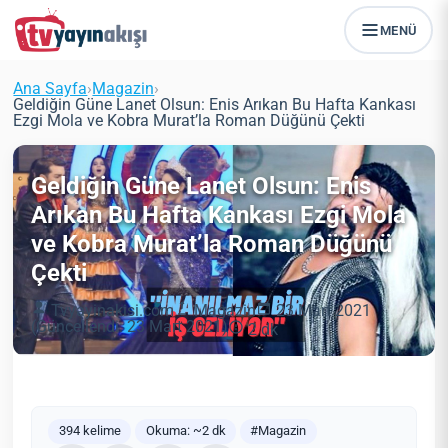
MENÜ
Ana Sayfa
›
Magazin
›
Geldiğin Güne Lanet Olsun: Enis Arıkan Bu Hafta Kankası
Ezgi Mola ve Kobra Murat’la Roman Düğünü Çekti
Geldiğin Güne Lanet Olsun: Enis
Arıkan Bu Hafta Kankası Ezgi Mola
ve Kobra Murat’la Roman Düğünü
Çekti
Tvyayinakisi.com
Magazin
23 Mart 2021
(Güncellendi: 23 Mart 2021)
2 dk
394 kelime
Okuma: ~2 dk
#Magazin