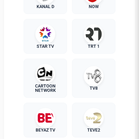
KANAL D
NOW
STAR TV
TRT 1
CARTOON
TV8
NETWORK
BEYAZ TV
TEVE2