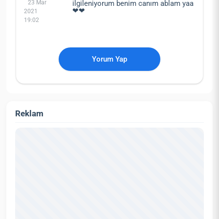
23 Mar
ilgileniyorum benim canım ablam yaa
❤❤
2021
19:02
Yorum Yap
Reklam