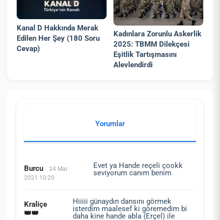
Kanal D Hakkında Merak
Kadınlara Zorunlu Askerlik
Edilen Her Şey (180 Soru
2025: TBMM Dilekçesi
Cevap)
Eşitlik Tartışmasını
Alevlendirdi
Yorumlar
Evet ya Hande reçeli çookk
Burcu
24 Mar
seviyorum canım benim
2021 10:20
Hiiiii günaydın dansını görmek
Kraliçe
isterdim maalesef ki göremedim bi
👑👑
daha kine hande abla (Erçel) ile