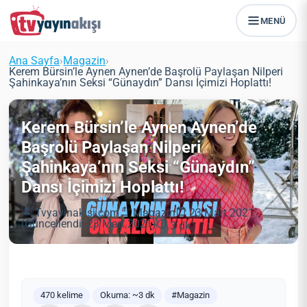
MENÜ
Ana Sayfa
›
Magazin
›
Kerem Bürsin’le Aynen Aynen’de Başrolü Paylaşan Nilperi
Şahinkaya’nın Seksi “Günaydın” Dansı İçimizi Hoplattı!
Kerem Bürsin’le Aynen Aynen’de
Başrolü Paylaşan Nilperi
Şahinkaya’nın Seksi “Günaydın”
Dansı İçimizi Hoplattı!
Tvyayinakisi.com
Magazin
23 Mart 2021
(Güncellendi: 23 Mart 2021)
3 dk
470 kelime
Okuma: ~3 dk
#Magazin