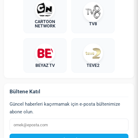
CARTOON
TV8
NETWORK
BEYAZ TV
TEVE2
Bültene Katıl
Güncel haberleri kaçırmamak için e‑posta bültenimize
abone olun.
E‑posta