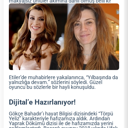
makyajsız ünlüler akımına dahil olmuş belli ki!
Etiler’de muhabirlere yakalanınca, “Yılbaşında da
yalnızlığa devam.” sözlerini söyledi. Güzel
oyuncu bu sözlerle bir hayli konuşuldu.
Dijital’e Hazırlanıyor!
Gökçe Bahadır’ı hayat Bilgisi dizisindeki “Törpü
Yeliz” karakteriyle hafızamıza aldık. Ardından
Yaprak Dökümü dizisi ile de hafızamızda yerini