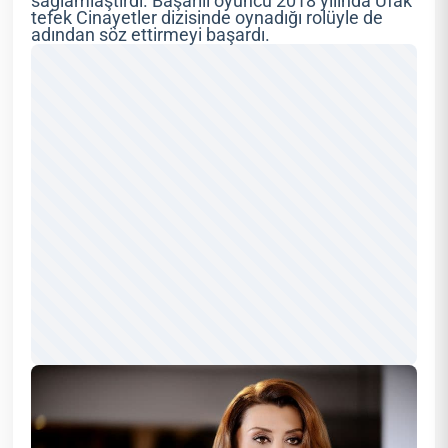
sağlamlaştırdı. Başarılı oyuncu 2018 yılında Ufak
tefek Cinayetler dizisinde oynadığı rolüyle de
adından söz ettirmeyi başardı.