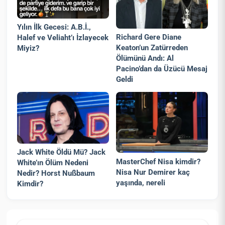
Yılın İlk Gecesi: A.B.İ.,
Richard Gere Diane
Halef ve Veliaht’ı İzlayecek
Keaton’un Zatürreden
Miyiz?
Ölümünü Andı: Al
Pacino’dan da Üzücü Mesaj
Geldi
Jack White Öldü Mü? Jack
MasterChef Nisa kimdir?
White’ın Ölüm Nedeni
Nisa Nur Demirer kaç
Nedir? Horst Nußbaum
yaşında, nereli
Kimdir?