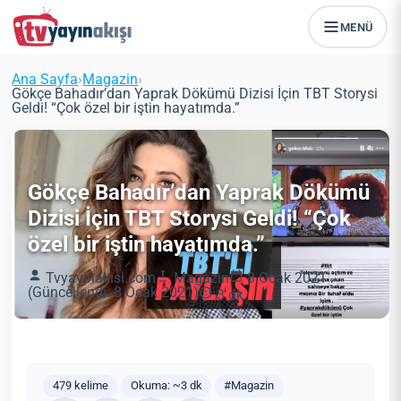
MENÜ
Ana Sayfa
›
Magazin
›
Gökçe Bahadır’dan Yaprak Dökümü Dizisi İçin TBT Storysi
Geldi! “Çok özel bir iştin hayatımda.”
Gökçe Bahadır’dan Yaprak Dökümü
Dizisi İçin TBT Storysi Geldi! “Çok
özel bir iştin hayatımda.”
Tvyayinakisi.com
Magazin
8 Ocak 2021
(Güncellendi: 8 Ocak 2021)
3 dk
479 kelime
Okuma: ~3 dk
#Magazin