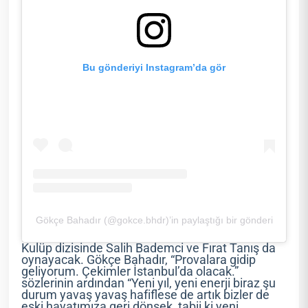
Bu gönderiyi Instagram’da gör
Gökçe Bahadır (@gokce.bhdr)’in paylaştığı bir gönderi
Kulüp dizisinde Salih Bademci ve Fırat Tanış da
oynayacak. Gökçe Bahadır, “Provalara gidip
geliyorum. Çekimler İstanbul’da olacak.”
sözlerinin ardından “Yeni yıl, yeni enerji biraz şu
durum yavaş yavaş hafiflese de artık bizler de
eski hayatımıza geri dönsek, tabii ki yeni