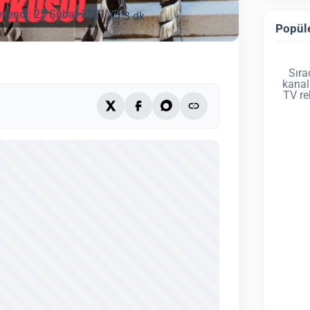
llendi: 25 Şubat 2021)
3 dk
Popüle
Sıra
kanal
TV re