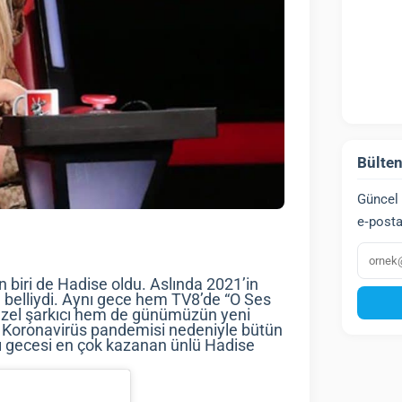
Bülten
Güncel 
e‑posta
E‑post
den biri de Hadise oldu. Aslında 2021’in
 belliydi. Aynı gece hem TV8’de “O Ses
üzel şarkıcı hem de günümüzün yeni
de Koronavirüs pandemisi nedeniyle bütün
ı gecesi en çok kazanan ünlü Hadise