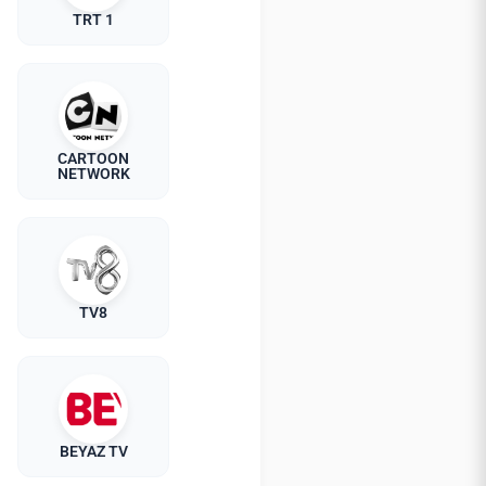
TRT 1
CARTOON
NETWORK
TV8
BEYAZ TV