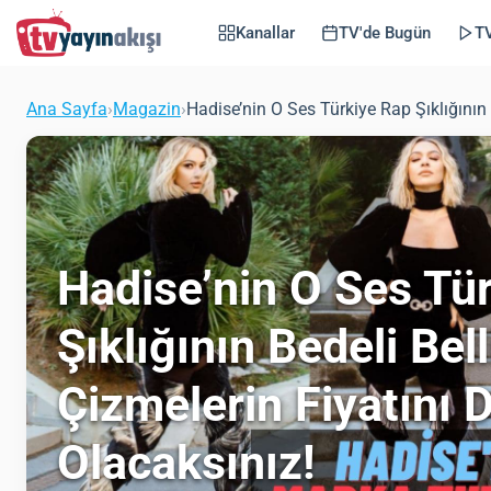
Kanallar
TV'de Bugün
TV
Ana Sayfa
›
Magazin
›
Hadise’nin O Ses Türkiye Rap Şıklığının
Hadise’nin O Ses Tü
Şıklığının Bedeli Bell
Çizmelerin Fiyatını
Olacaksınız!