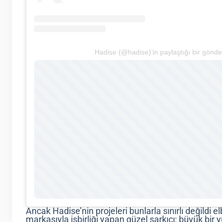
Hadise (@hadise)’in paylaştığı bir gönde
Ancak Hadise’nin projeleri bunlarla sınırlı değildi e
markasıyla işbirliği yapan güzel şarkıcı; büyük bir y