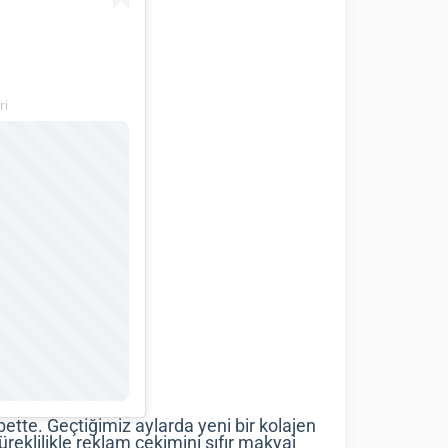
ri
lbette. Geçtiğimiz aylarda yeni bir kolajen
üreklilikle reklam çekimini sıfır makyaj