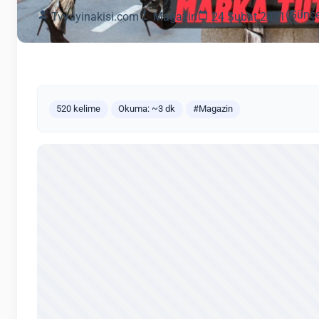
(Günce
Tvyayinakisi.com
Magazin
24 Şubat 2021
520 kelime
Okuma: ~3 dk
#Magazin