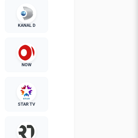
KANAL D
NOW
STAR TV