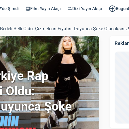
'de Şimdi
Film Yayın Akışı
Dizi Yayın Akışı
Bugün
 Bedeli Belli Oldu: Çizmelerin Fiyatını Duyunca Şoke Olacaksınız!
Rekla
rkiye Rap
i Oldu:
 Duyunca Şoke