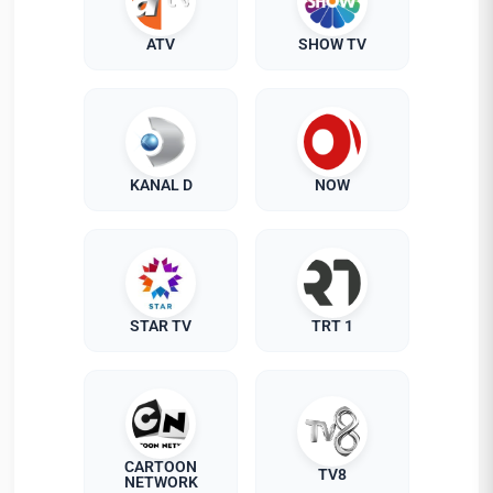
ATV
SHOW TV
KANAL D
NOW
STAR TV
TRT 1
CARTOON
TV8
NETWORK