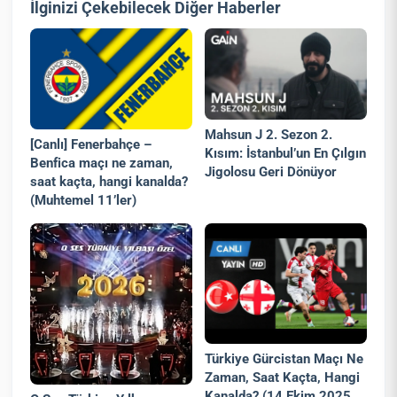
İlginizi Çekebilecek Diğer Haberler
Mahsun J 2. Sezon 2.
[Canlı] Fenerbahçe –
Kısım: İstanbul’un En Çılgın
Benfica maçı ne zaman,
Jigolosu Geri Dönüyor
saat kaçta, hangi kanalda?
(Muhtemel 11’ler)
Türkiye Gürcistan Maçı Ne
Zaman, Saat Kaçta, Hangi
Kanalda? (14 Ekim 2025