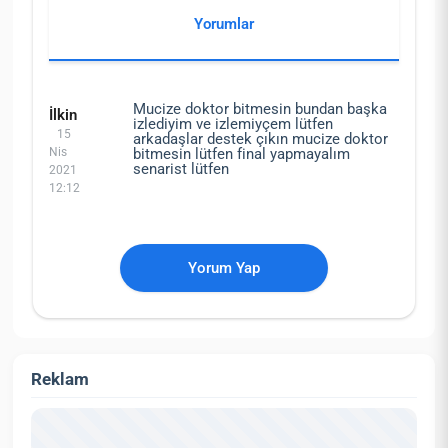
Yorumlar
Mucize doktor bitmesin bundan başka
İlkin
izlediyim ve izlemiyçem lütfen
15
arkadaşlar destek çıkın mucize doktor
Nis
bitmesin lütfen final yapmayalım
senarist lütfen
2021
12:12
Yorum Yap
Reklam