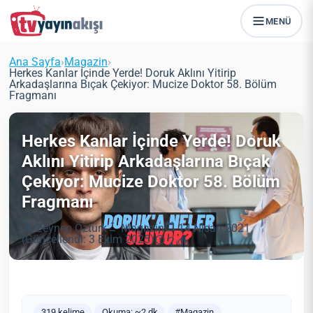
MENÜ
Ana Sayfa
›
Magazin
›
Herkes Kanlar İçinde Yerde! Doruk Aklını Yitirip
Arkadaşlarına Bıçak Çekiyor: Mucize Doktor 58. Bölüm
Fragmanı
Herkes Kanlar İçinde Yerde! Doruk
Aklını Yitirip Arkadaşlarına Bıçak
Çekiyor: Mucize Doktor 58. Bölüm
Fragmanı
Zeynep Öztürk
Magazin
14 Nisan 2021
(Güncellendi: 3 Ekim 2025)
2 dk
319 kelime
Okuma: ~2 dk
#Magazin