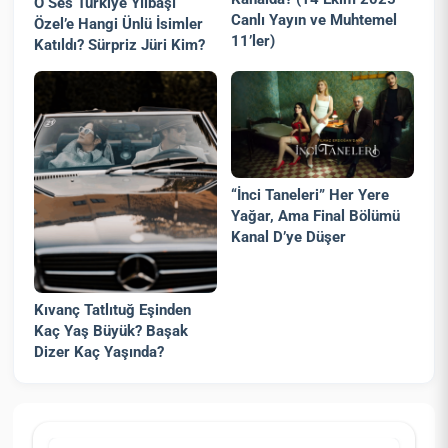
O Ses Türkiye Yılbaşı
Canlı Yayın ve Muhtemel
Özel’e Hangi Ünlü İsimler
11’ler)
Katıldı? Sürpriz Jüri Kim?
“İnci Taneleri” Her Yere
Yağar, Ama Final Bölümü
Kanal D’ye Düşer
Kıvanç Tatlıtuğ Eşinden
Kaç Yaş Büyük? Başak
Dizer Kaç Yaşında?