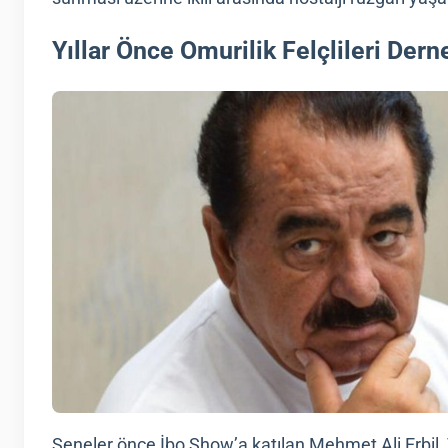
Yıllar Önce Omurilik Felçlileri Der
Seneler önce İbo Show’a katılan Mehmet Ali Erbil, Tat