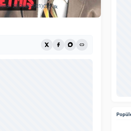
lendi: 28 Ocak 2021)
3 dk
Popüle