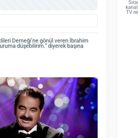
Sıra
kanal
TV re
lçlileri Derneği’ne gönül veren İbrahim
duruma düşebilirim.” diyerek başına