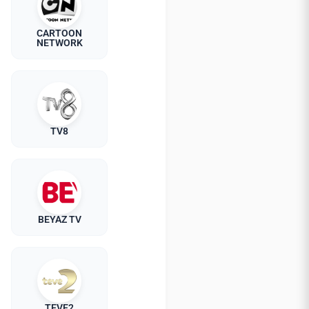
CARTOON
NETWORK
TV8
BEYAZ TV
TEVE2