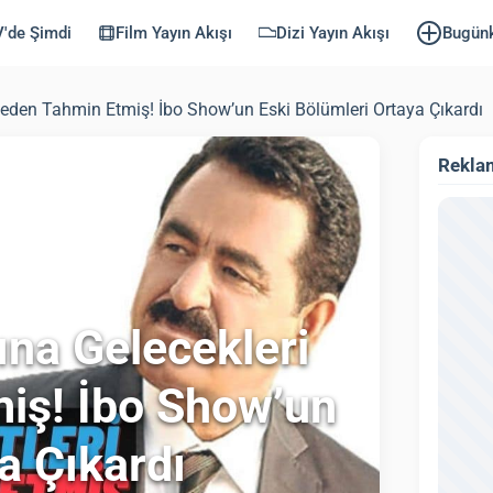
'de Şimdi
Film Yayın Akışı
Dizi Yayın Akışı
Bugün
ceden Tahmin Etmiş! İbo Show’un Eski Bölümleri Ortaya Çıkardı
Rekla
ına Gelecekleri
iş! İbo Show’un
a Çıkardı