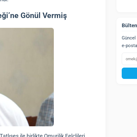
neği’ne Gönül Vermiş
Bülten
Güncel 
e‑posta
E‑post
lıses ile birlikte Omurilik Felçlileri