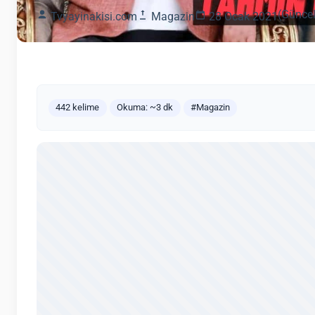
(Güncel
Tvyayinakisi.com
Magazin
28 Ocak 2021
442 kelime
Okuma: ~3 dk
#Magazin