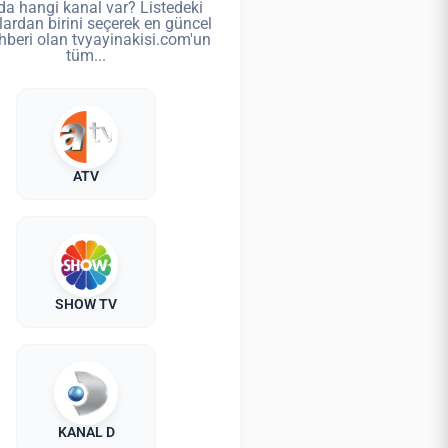
da hangi kanal var? Listedeki
lardan birini seçerek en güncel
hberi olan tvyayinakisi.com'un
tüm...
ATV
SHOW TV
KANAL D