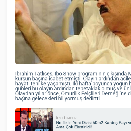
İbrahim Tatlıses, İbo Show programının çıkışında Ma
kurşun başına isabet etmişti. Olayın ardından acile
hayati tehlike yaşamıştı. İki hafta boyunca yoğun 
günleri bu olayın ardından tepetaklak olmuş ve ünlü
Olaydan yıllar önce, Omurilik Felçlileri Derneği’ne
başına gelecekleri biliyormuş dedirtti.