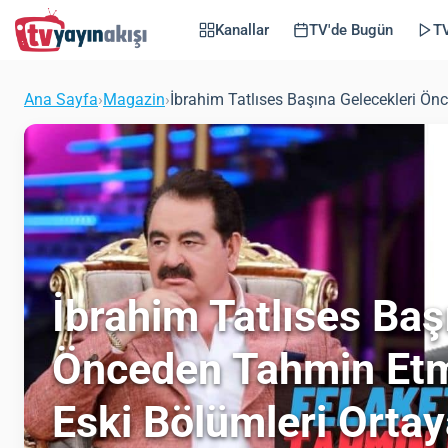
Kanallar
TV'de Bugün
TV
Ana Sayfa
›
Magazin
›
İbrahim Tatlıses Başına Gelecekleri Ön
İbrahim Tatlıses Baş
Önceden Tahmin Etm
Eski Bölümleri Ortay