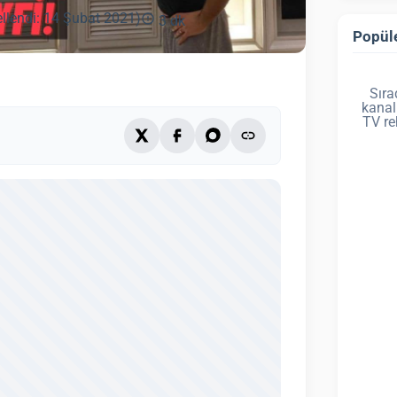
llendi: 14 Şubat 2021)
3 dk
Popüle
Sıra
kanal
TV re