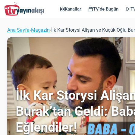
Kanallar
TV'de Bugün
TV
Ana Sayfa
›
Magazin
›
İlk Kar Storysi Alişan ve Küçük Oğlu Bu
İlk Kar Storysi Aliş
Burak’tan Geldi: Ba
Eğlendiler!