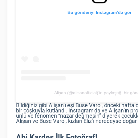
Bu gönderiyi Instagram’da gör
Alişan (@alisanofficial)’in paylaştığı bir gön
Bildiğiniz gibi Alişan’ı eşi Buse Varol, önceki haft
bir coşkuyla kutlandı. Instagram’da ve Alişan’ın pr
ünlü ve fenomen “nazar değmesin” diyerek çocukla
Alişan ve Buse Varol, kızları Eliz’i neredeyse doğ
Abi Kardeş İlk Fotoğraf!