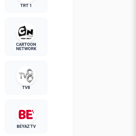
TRT 1
CARTOON
NETWORK
TV8
BEYAZ TV