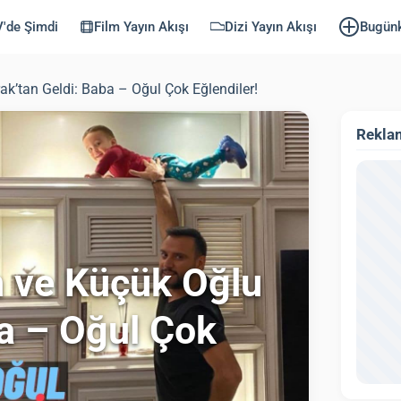
'de Şimdi
Film Yayın Akışı
Dizi Yayın Akışı
Bugün
rak’tan Geldi: Baba – Oğul Çok Eğlendiler!
Rekla
an ve Küçük Oğlu
ba – Oğul Çok