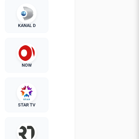
KANAL D
NOW
STAR TV