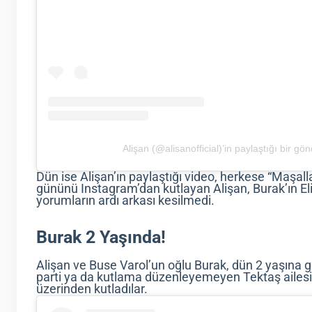
Alişan (@alisanofficial)’in paylaştığı bir gön
Dün ise Alişan’ın paylaştığı video, herkese “Maşalla
gününü Instagram’dan kutlayan Alişan, Burak’ın Eli
yorumların ardı arkası kesilmedi.
Burak 2 Yaşında!
Alişan ve Buse Varol’un oğlu Burak, dün 2 yaşına 
parti ya da kutlama düzenleyemeyen Tektaş ailes
üzerinden kutladılar.