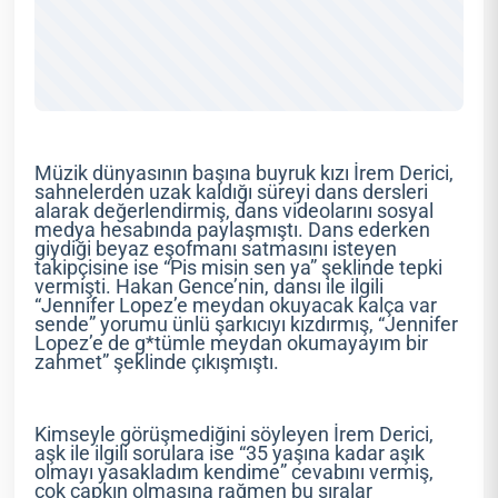
Müzik dünyasının başına buyruk kızı İrem Derici,
sahnelerden uzak kaldığı süreyi dans dersleri
alarak değerlendirmiş, dans videolarını sosyal
medya hesabında paylaşmıştı. Dans ederken
giydiği beyaz eşofmanı satmasını isteyen
takipçisine ise “Pis misin sen ya” şeklinde tepki
vermişti. Hakan Gence’nin, dansı ile ilgili
“Jennifer Lopez’e meydan okuyacak kalça var
sende” yorumu ünlü şarkıcıyı kızdırmış, “Jennifer
Lopez’e de g*tümle meydan okumayayım bir
zahmet” şeklinde çıkışmıştı.
Kimseyle görüşmediğini söyleyen İrem Derici,
aşk ile ilgili sorulara ise “35 yaşına kadar aşık
olmayı yasakladım kendime” cevabını vermiş,
çok çapkın olmasına rağmen bu sıralar