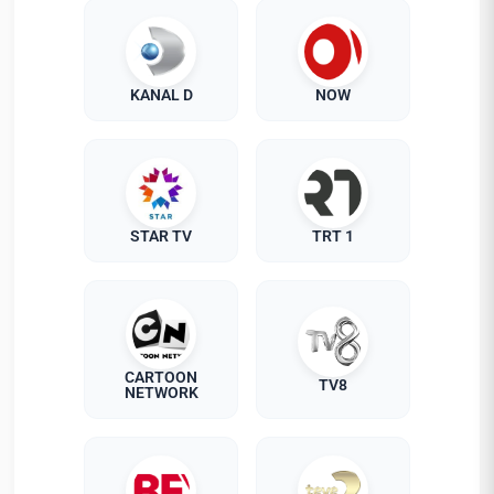
KANAL D
NOW
STAR TV
TRT 1
CARTOON
TV8
NETWORK