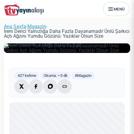
İrem Derici Yalnızlığa Daha Fazla
MENÜ
Dayanamadı! Ünlü Şarkıcı Açtı
Ağzını Yumdu Gözünü: Yazıklar
Ana Sayfa
›
Magazin
›
Olsun Size
İrem Derici Yalnızlığa Daha Fazla Dayanamadı! Ünlü Şarkıcı
Açtı Ağzını Yumdu Gözünü: Yazıklar Olsun Size
Zeynep Öztürk
Magazin
27 Mayıs 2021
(Güncellendi: 3 Ekim 2025)
3 dk
427 kelime
Okuma: ~3 dk
#Magazin