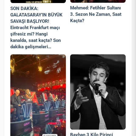
Mehmed: Fetihler Sultanı
SON DAKİKA:
3. Sezon Ne Zaman, Saat
GALATASARAY’IN BÜYÜK
Kaçta?
SAVAŞI BAŞLIYOR!
Eintracht Frankfurt maçı
şifresiz mi? Hangi
kanalda, saat kaçta? Son
dakika gelişmeleri…
Bayhan 3 Kilo Pirinci