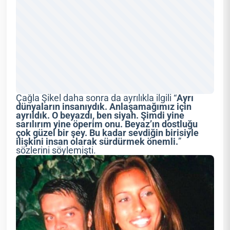
Çağla Şikel daha sonra da ayrılıkla ilgili “
Ayrı
dünyaların insanıydık. Anlaşamağımız için
ayrıldık. O beyazdı, ben siyah. Şimdi yine
sarılırım yine öperim onu. Beyaz’ın dostluğu
çok güzel bir şey. Bu kadar sevdiğin birisiyle
ilişkini insan olarak sürdürmek önemli.
”
sözlerini söylemişti.