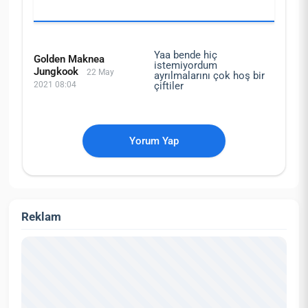
Yaa bende hiç
Golden Maknea
istemiyordum
Jungkook
22 May
ayrılmalarını çok hoş bir
2021 08:04
çiftiler
Yorum Yap
Reklam