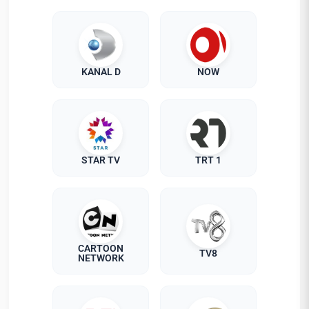
KANAL D
NOW
STAR TV
TRT 1
CARTOON
TV8
NETWORK