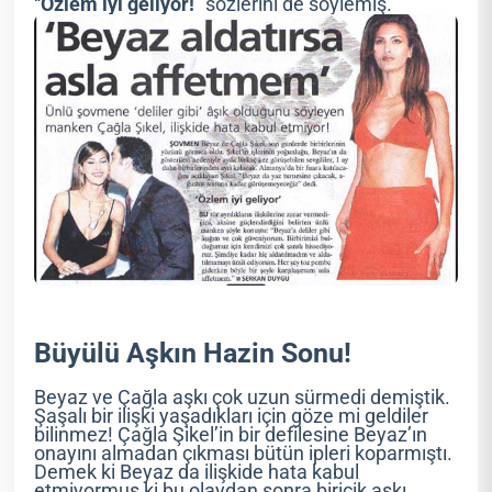
“
Özlem iyi geliyor!
” sözlerini de söylemiş.
Büyülü Aşkın Hazin Sonu!
Beyaz ve Çağla aşkı çok uzun sürmedi demiştik.
Şaşalı bir ilişki yaşadıkları için göze mi geldiler
bilinmez! Çağla Şikel’in bir defilesine Beyaz’ın
onayını almadan çıkması bütün ipleri koparmıştı.
Demek ki Beyaz da ilişkide hata kabul
etmiyormuş ki bu olaydan sonra biricik aşkı