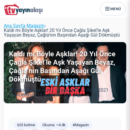
MENÜ
Ana Sayfa
›
Magazin
›
Kaldı mı Böyle Aşklar! 20 Yıl Önce Çağla Şikel’le Aşk
Yaşayan Beyaz, Çağla’nın Başından Aşağı Gül Dökmüştü
Kaldı mı Böyle Aşklar! 20 Yıl Önce
Çağla Şikel’le Aşk Yaşayan Beyaz,
Çağla’nın Başından Aşağı Gül
Dökmüştü
Tvyayinakisi.com
Magazin
13 Ocak 2021
(Güncellendi: 13 Ocak 2021)
4 dk
625 kelime
Okuma: ~4 dk
#Magazin